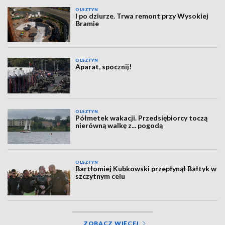
OLSZTYN
I po dziurze. Trwa remont przy Wysokiej
Bramie
OLSZTYN
Aparat, spocznij!
OLSZTYN
Półmetek wakacji. Przedsiębiorcy toczą
nierówną walkę z... pogodą
OLSZTYN
Bartłomiej Kubkowski przepłynął Bałtyk w
szczytnym celu
ZOBACZ WIĘCEJ