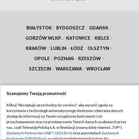
BIAŁYSTOK
/
BYDGOSZCZ
/
GDAŃSK
/
GORZÓW WLKP.
/
KATOWICE
/
KIELCE
/
KRAKÓW
/
LUBLIN
/
ŁÓDŹ
/
OLSZTYN
/
OPOLE
/
POZNAŃ
/
RZESZÓW
/
SZCZECIN
/
WARSZAWA
/
WROCŁAW
Szanujemy Twoją prywatność
Dołącz do nas:
Kliknij "Akceptuję i przechodzę do serwisu", aby wyrazić zgody na
korzystanie z technologii automatycznego śledzenia i zbierania danych,
TVP
dostęp do informacji na Twoim urządzeniu końcowym i ich
Abonament TVP
przechowywanie oraz na przetwarzanie Twoich danych osobowych przez
Regulamin TVP
nas, czyli Telewizję Polską S.A. w likwidacji (zwaną dalej również „TVP”),
Emisja w TVP
Polityka prywatności
Zaufanych Partnerów z IAB* (1201 firm)
oraz pozostałych
Zaufanych
Partnerów TVP (93 firm)
, w celach marketingowych (w tym do