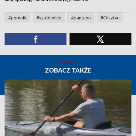
#pomnik
#szubienice
#panteon
#Olsztyn
ZOBACZ TAKŻE