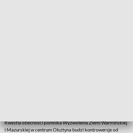
"Szubienice" znikną w centrum Olsztyna?
Panteon Walczących o Polskość Warmii i Mazur
zamiast Pomnika Wyzwolenia Ziemi Warmińskiej i
Mazurskiej w centrum Olsztyna - to najnowszy
postulat Solidarnej Polski i Zjednoczenia
Chrześcijańskich Rodzin. Szczegóły
przedstawiciele partii przedstawili podczas
spotkania z mediami.
Kwestia obecności pomnika Wyzwolenia Ziemi Warmińskiej
i Mazurskiej w centrum Olsztyna budzi kontrowersje od