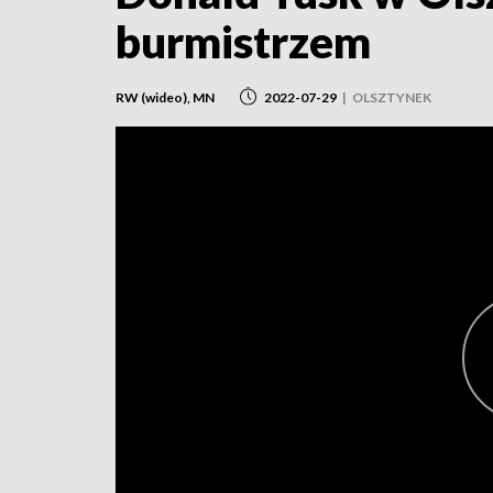
burmistrzem
RW (wideo), MN
2022-07-29
|
OLSZTYNEK