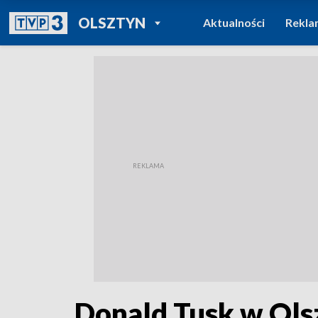
POWRÓT DO
OLSZTYN
Aktualności
Rekla
TVP REGIONY
Donald Tusk w Ols