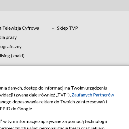
 Telewizja Cyfrowa
Sklep TVP
la prasy
tograficzny
sing (znaki)
klamy
Kontakt
rania danych, dostęp do informacji na Twoim urządzeniu
idacji (zwaną dalej również „TVP”),
Zaufanych Partnerów
anego dopasowania reklam do Twoich zainteresowań i
a PPID do Google.
”, w tym informacje zapisywane za pomocą technologii
zpiecznych usług, personalizację treści oraz reklam,