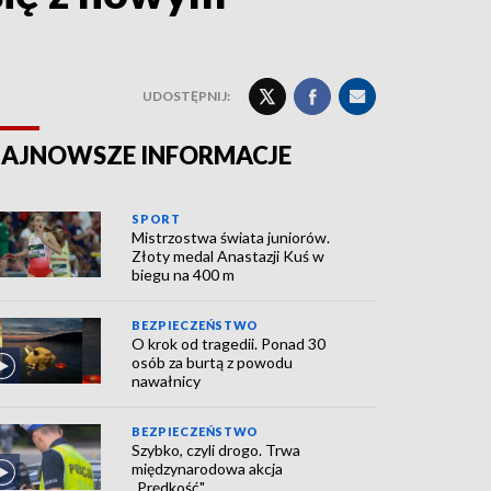
UDOSTĘPNIJ:
AJNOWSZE INFORMACJE
SPORT
Mistrzostwa świata juniorów.
Złoty medal Anastazji Kuś w
biegu na 400 m
BEZPIECZEŃSTWO
O krok od tragedii. Ponad 30
osób za burtą z powodu
nawałnicy
BEZPIECZEŃSTWO
Szybko, czyli drogo. Trwa
międzynarodowa akcja
„Prędkość"