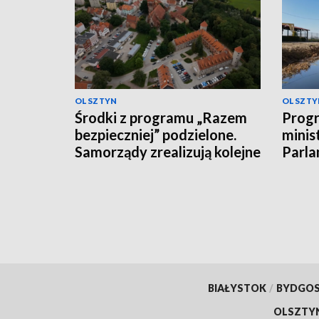
OLSZTYN
OLSZTY
Środki z programu „Razem
Progr
bezpieczniej” podzielone.
minis
Samorządy zrealizują kolejne
Parla
inwestycje
dysku
środ
BIAŁYSTOK
/
BYDGO
OLSZTY