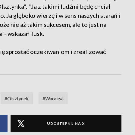
lsztynka". "Ja z takimi ludźmi będę chciał
. Ja głęboko wierzę i w sens naszych starań i
że nie aż takim sukcesem, ale to jest na
a"- wskazał Tusk.
się sprostać oczekiwaniom i zrealizować
#Olsztynek
#Waraksa
UDOSTĘPNIJ NA X