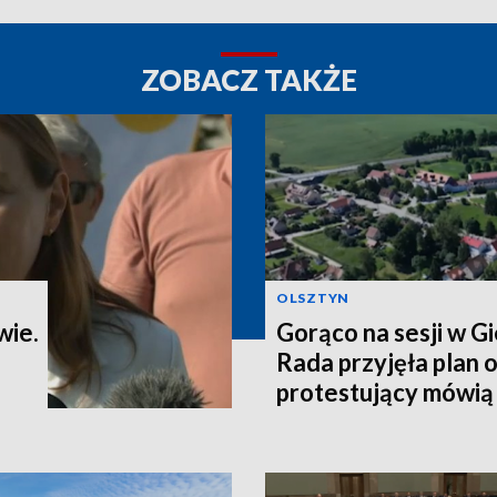
ZOBACZ TAKŻE
OLSZTYN
wie.
Gorąco na sesji w G
Rada przyjęła plan o
protestujący mówią o