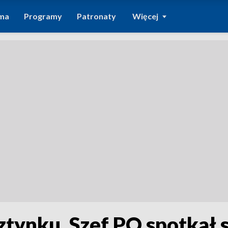
ma
Programy
Patronaty
Więcej
ztynku. Szef PO spotkał 