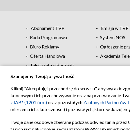
Abonament TVP
Emisja w TVP
Rada Programowa
System NOS
Biuro Reklamy
Ogłoszenie pr
Oferta Handlowa
Akademia Tele
Telegazeta ogłoszenia
Szanujemy Twoją prywatność
Regulamin TVP
Kliknij "Akceptuję i przechodzę do serwisu", aby wyrazić zg
końcowym i ich przechowywanie oraz na przetwarzanie Twoich
z IAB* (1201 firm)
oraz pozostałych
Zaufanych Partnerów T
mierzenia ich skuteczności) i pozostałych, które wskazujemy
Twoje dane osobowe zbierane podczas odwiedzania przez 
takich jak: pliki cookie, sygnalizatory WWW lub innych pod