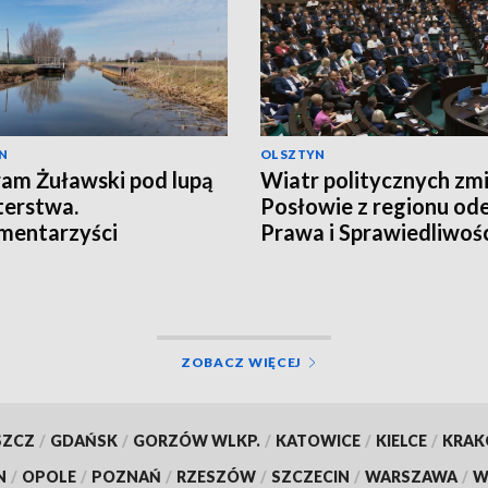
N
OLSZTYN
am Żuławski pod lupą
Wiatr politycznych zmi
terstwa.
Posłowie z regionu ode
mentarzyści
Prawa i Sprawiedliwośc
towali o redukcji
ków
ZOBACZ WIĘCEJ
SZCZ
/
GDAŃSK
/
GORZÓW WLKP.
/
KATOWICE
/
KIELCE
/
KRA
N
/
OPOLE
/
POZNAŃ
/
RZESZÓW
/
SZCZECIN
/
WARSZAWA
/
W