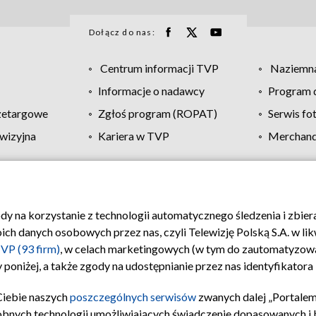
Dołącz do nas:
Centrum informacji TVP
Naziemna
Informacje o nadawcy
Program d
zetargowe
Zgłoś program (ROPAT)
Serwis fo
wizyjna
Kariera w TVP
Merchandi
Polityka prywatności
Moje zgody
Pomoc
Biuro re
ody na korzystanie z technologii automatycznego śledzenia i zbie
 danych osobowych przez nas, czyli Telewizję Polską S.A. w likw
VP (93 firm)
, w celach marketingowych (w tym do zautomatyzow
 poniżej, a także zgody na udostępnianie przez nas identyfikator
Ciebie naszych
poszczególnych serwisów
zwanych dalej „Portalem
obnych technologii umożliwiających świadczenie dopasowanych i be