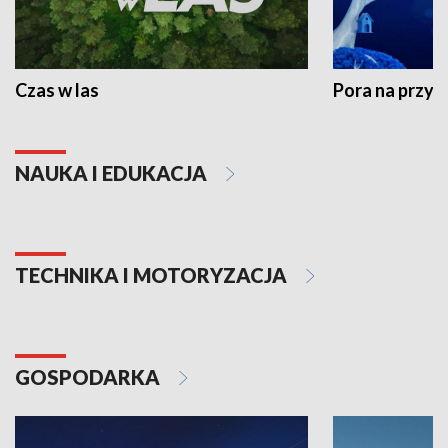
Czas w las
Pora na przyr
NAUKA I EDUKACJA
TECHNIKA I MOTORYZACJA
GOSPODARKA