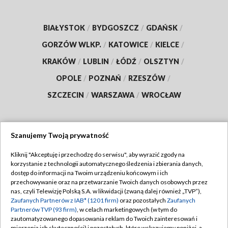
BIAŁYSTOK
/
BYDGOSZCZ
/
GDAŃSK
/
GORZÓW WLKP.
/
KATOWICE
/
KIELCE
/
KRAKÓW
/
LUBLIN
/
ŁÓDŹ
/
OLSZTYN
/
OPOLE
/
POZNAŃ
/
RZESZÓW
/
SZCZECIN
/
WARSZAWA
/
WROCŁAW
Szanujemy Twoją prywatność
Dołącz do nas:
Kliknij "Akceptuję i przechodzę do serwisu", aby wyrazić zgody na
korzystanie z technologii automatycznego śledzenia i zbierania danych,
TVP
dostęp do informacji na Twoim urządzeniu końcowym i ich
Abonament TVP
przechowywanie oraz na przetwarzanie Twoich danych osobowych przez
Regulamin TVP
nas, czyli Telewizję Polską S.A. w likwidacji (zwaną dalej również „TVP”),
Emisja w TVP
Zaufanych Partnerów z IAB* (1201 firm)
oraz pozostałych
Zaufanych
Polityka prywatności
Partnerów TVP (93 firm)
, w celach marketingowych (w tym do
Centrum informacji TVP
Moje zgody
zautomatyzowanego dopasowania reklam do Twoich zainteresowań i
mierzenia ich skuteczności) i pozostałych, które wskazujemy poniżej, a