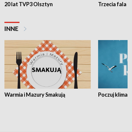
20 lat TVP3 Olsztyn
Trzecia fala -
INNE
Warmia i Mazury Smakują
Poczuj klimat