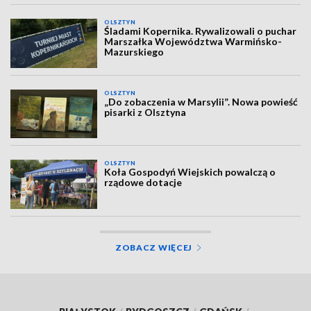
OLSZTYN
Śladami Kopernika. Rywalizowali o puchar
Marszałka Województwa Warmińsko-
Mazurskiego
OLSZTYN
„Do zobaczenia w Marsylii”. Nowa powieść
pisarki z Olsztyna
OLSZTYN
Koła Gospodyń Wiejskich powalczą o
rządowe dotacje
ZOBACZ WIĘCEJ