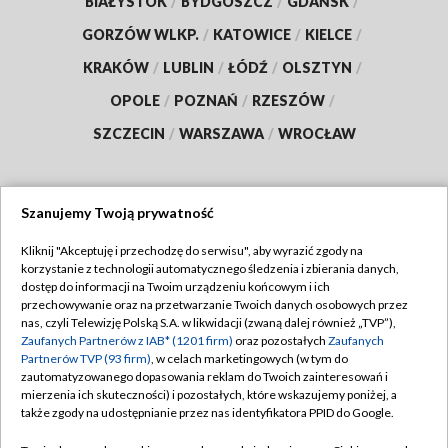
BIAŁYSTOK
/
BYDGOSZCZ
/
GDAŃSK
/
GORZÓW WLKP.
/
KATOWICE
/
KIELCE
/
KRAKÓW
/
LUBLIN
/
ŁÓDŹ
/
OLSZTYN
/
OPOLE
/
POZNAŃ
/
RZESZÓW
/
SZCZECIN
/
WARSZAWA
/
WROCŁAW
Szanujemy Twoją prywatność
Dołącz do nas:
Kliknij "Akceptuję i przechodzę do serwisu", aby wyrazić zgody na
korzystanie z technologii automatycznego śledzenia i zbierania danych,
TVP
dostęp do informacji na Twoim urządzeniu końcowym i ich
Abonament TVP
przechowywanie oraz na przetwarzanie Twoich danych osobowych przez
Regulamin TVP
nas, czyli Telewizję Polską S.A. w likwidacji (zwaną dalej również „TVP”),
Emisja w TVP
Polityka prywatności
Zaufanych Partnerów z IAB* (1201 firm)
oraz pozostałych
Zaufanych
Partnerów TVP (93 firm)
, w celach marketingowych (w tym do
Centrum informacji TVP
Moje zgody
zautomatyzowanego dopasowania reklam do Twoich zainteresowań i
mierzenia ich skuteczności) i pozostałych, które wskazujemy poniżej, a
Naziemna Telewizja Cyfrowa
Pomoc
także zgody na udostępnianie przez nas identyfikatora PPID do Google.
Sklep TVP
Biuro reklamy