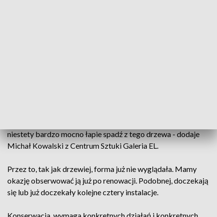
awangardy lat 60., którzy wspólnie stwierdzili, że ciekawą
inicjatywą byłoby podarowanie miastu tzw. otwartej galerii -
mówi Maciej Olewniczak z Centrum Sztuki Galeria EL.
W 1965 roku zainicjowano biennale form przestrzennych,
artystom pomagali robotnicy elbląskiego ZAMECHU. Przez
lata powstawały kolejne instalacje, które stały się wiodącą
atrakcją Elbląga.
- Forma przestrzenna Krystyna Zielińskiego z 1965 roku,
taka bardzo ciekawa, organiczna dość w swojej formie, która
niestety bardzo mocno łapie spadź z tego drzewa - dodaje
Michał Kowalski z Centrum Sztuki Galeria EL.
Przez to, tak jak drzewiej, forma już nie wyglądała. Mamy
okazję obserwować ją już po renowacji. Podobnej, doczekają
się lub już doczekały kolejne cztery instalacje.
Konserwacja, wymaga konkretnych działań i konkretnych