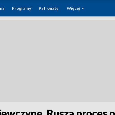
ma
Programy
Patronaty
Więcej
iewczynę. Rusza proces 