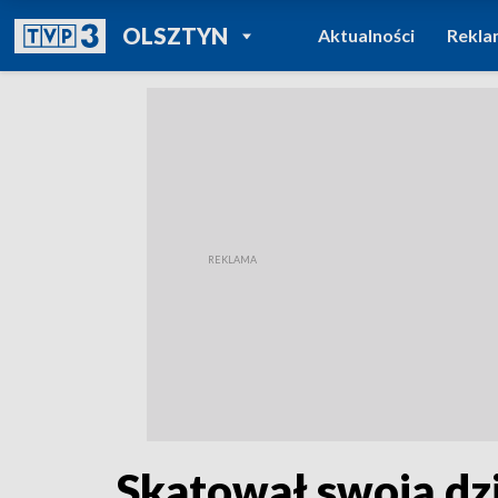
POWRÓT DO
OLSZTYN
Aktualności
Rekla
TVP REGIONY
Skatował swoją dz