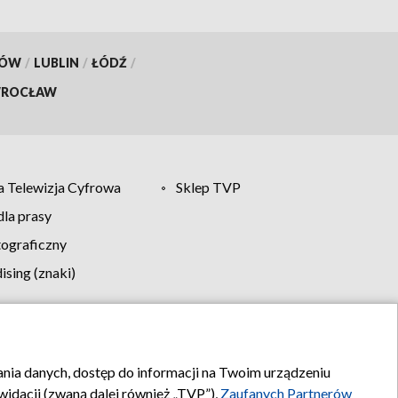
KÓW
/
LUBLIN
/
ŁÓDŹ
/
ROCŁAW
 Telewizja Cyfrowa
Sklep TVP
la prasy
tograficzny
sing (znaki)
klamy
Kontakt
rania danych, dostęp do informacji na Twoim urządzeniu
idacji (zwaną dalej również „TVP”),
Zaufanych Partnerów