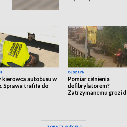
N
OLSZTYN
y kierowca autobusu w
Pomiar ciśnienia
e. Sprawa trafiła do
defibrylatorem?
Zatrzymanemu grozi d
lat więzienia
ZOBACZ WIĘCEJ