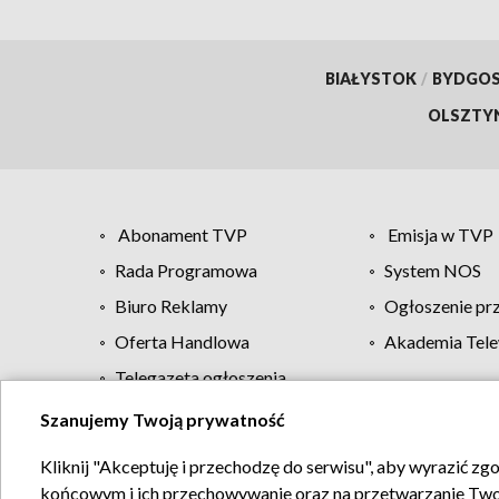
BIAŁYSTOK
/
BYDGO
OLSZTY
Abonament TVP
Emisja w TVP
Rada Programowa
System NOS
Biuro Reklamy
Ogłoszenie pr
Oferta Handlowa
Akademia Tele
Telegazeta ogłoszenia
Szanujemy Twoją prywatność
Regulamin TVP
Kliknij "Akceptuję i przechodzę do serwisu", aby wyrazić zg
końcowym i ich przechowywanie oraz na przetwarzanie Twoich