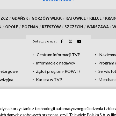
SZCZ
/
GDAŃSK
/
GORZÓW WLKP.
/
KATOWICE
/
KIELCE
/
KRA
N
/
OPOLE
/
POZNAŃ
/
RZESZÓW
/
SZCZECIN
/
WARSZAWA
/
W
Dołącz do nas:
Centrum informacji TVP
Naziemna
Informacje o nadawcy
Program d
zetargowe
Zgłoś program (ROPAT)
Serwis fo
wizyjna
Kariera w TVP
Merchandi
Polityka prywatności
Moje zgody
Pomoc
Biuro re
ody na korzystanie z technologii automatycznego śledzenia i zbie
 danych osobowych przez nas, czyli Telewizję Polską S.A. w likw