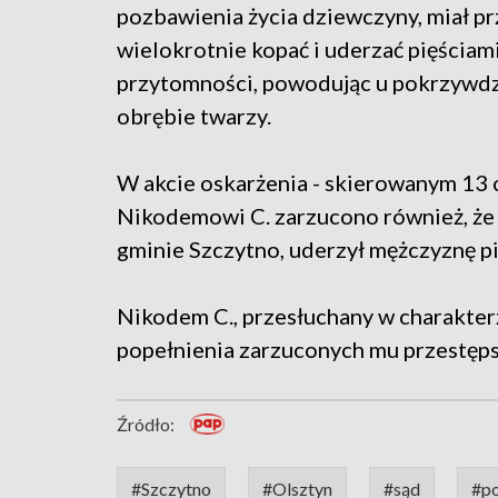
pozbawienia życia dziewczyny, miał prz
wielokrotnie kopać i uderzać pięściami
przytomności, powodując u pokrzywdz
obrębie twarzy.
W akcie oskarżenia - skierowanym 13
Nikodemowi C. zarzucono również, że t
gminie Szczytno, uderzył mężczyznę pi
Nikodem C., przesłuchany w charakterz
popełnienia zarzuconych mu przestępst
Źródło:
#Szczytno
#Olsztyn
#sąd
#po