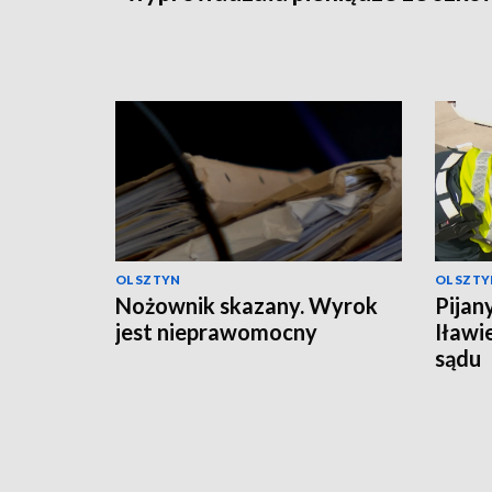
OLSZTYN
OLSZTY
Nożownik skazany. Wyrok
Pijan
jest nieprawomocny
Iławi
sądu