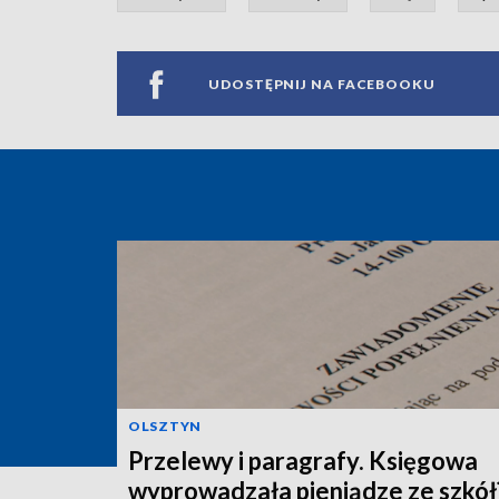
UDOSTĘPNIJ NA FACEBOOKU
OLSZTYN
Przelewy i paragrafy. Księgowa
wyprowadzała pieniądze ze szkół