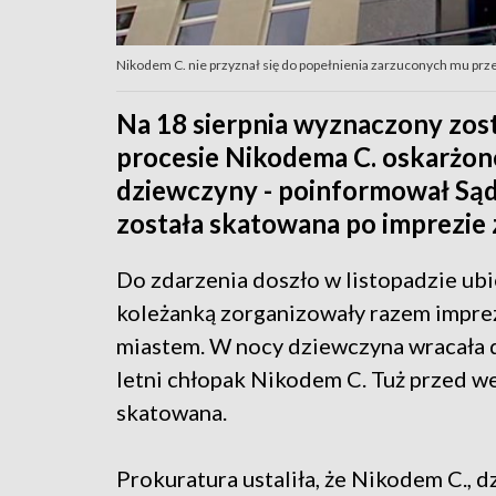
Nikodem C. nie przyznał się do popełnienia zarzuconych mu prz
Na 18 sierpnia wyznaczony zos
procesie Nikodema C. oskarżon
dziewczyny - poinformował Sąd
została skatowana po imprezie z
Do zdarzenia doszło w listopadzie ubi
koleżanką zorganizowały razem imprezę
miastem. W nocy dziewczyna wracała do
letni chłopak Nikodem C. Tuż przed we
skatowana.
Prokuratura ustaliła, że Nikodem C., 