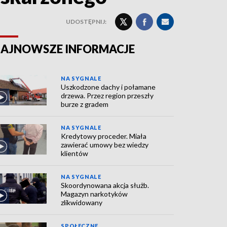
UDOSTĘPNIJ:
AJNOWSZE INFORMACJE
NA SYGNALE
Uszkodzone dachy i połamane
drzewa. Przez region przeszły
burze z gradem
NA SYGNALE
Kredytowy proceder. Miała
zawierać umowy bez wiedzy
klientów
NA SYGNALE
Skoordynowana akcja służb.
Magazyn narkotyków
zlikwidowany
SPOŁECZNE