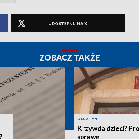
UDOSTĘPNIJ NA X
ZOBACZ TAKŻE
OLSZTYN
Krzywda dzieci? Pr
?
sprawę