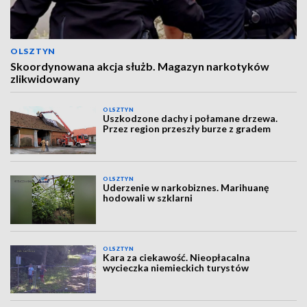
OLSZTYN
Skoordynowana akcja służb. Magazyn narkotyków
zlikwidowany
OLSZTYN
Uszkodzone dachy i połamane drzewa.
Przez region przeszły burze z gradem
OLSZTYN
Uderzenie w narkobiznes. Marihuanę
hodowali w szklarni
OLSZTYN
Kara za ciekawość. Nieopłacalna
wycieczka niemieckich turystów