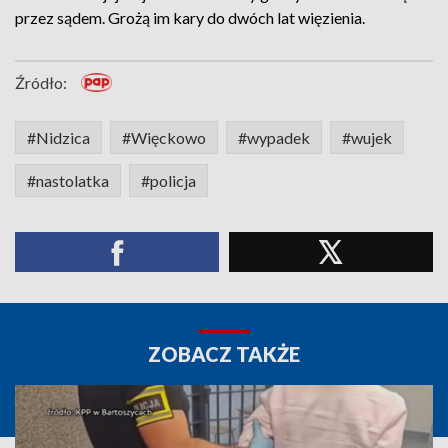
przez sądem. Grożą im kary do dwóch lat więzienia.
Źródło:
#Nidzica
#Więckowo
#wypadek
#wujek
#nastolatka
#policja
ZOBACZ TAKŻE