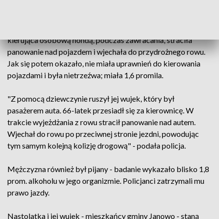
Alicja Pepłowska z policji w Nidzicy.
Wysłani na miejsce funkcjonariusze ustalili, że 18-latka
kierująca osobową hondą, podczas zawracania, straciła
panowanie nad pojazdem i wjechała do przydrożnego rowu.
Jak się potem okazało, nie miała uprawnień do kierowania
pojazdami i była nietrzeźwa; miała 1,6 promila.
"Z pomocą dziewczynie ruszył jej wujek, który był
pasażerem auta. 66-latek przesiadł się za kierownicę. W
trakcie wyjeżdżania z rowu stracił panowanie nad autem.
Wjechał do rowu po przeciwnej stronie jezdni, powodując
tym samym kolejną kolizję drogową" - podała policja.
Mężczyzna również był pijany - badanie wykazało blisko 1,8
prom. alkoholu w jego organizmie. Policjanci zatrzymali mu
prawo jazdy.
Nastolatka i jej wujek - mieszkańcy gminy Janowo - staną