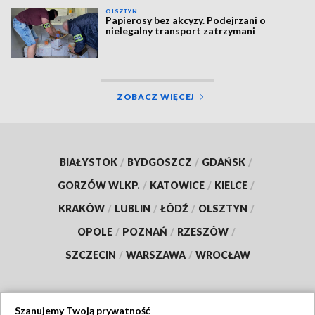
OLSZTYN
Papierosy bez akcyzy. Podejrzani o
nielegalny transport zatrzymani
ZOBACZ WIĘCEJ
BIAŁYSTOK
/
BYDGOSZCZ
/
GDAŃSK
/
GORZÓW WLKP.
/
KATOWICE
/
KIELCE
/
KRAKÓW
/
LUBLIN
/
ŁÓDŹ
/
OLSZTYN
/
OPOLE
/
POZNAŃ
/
RZESZÓW
/
SZCZECIN
/
WARSZAWA
/
WROCŁAW
Szanujemy Twoją prywatność