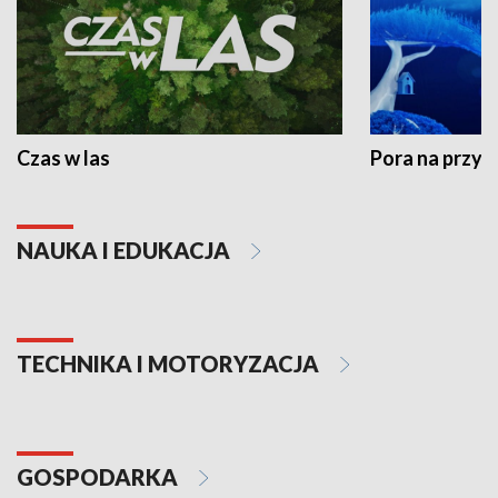
Czas w las
Pora na przyr
NAUKA I EDUKACJA
TECHNIKA I MOTORYZACJA
GOSPODARKA