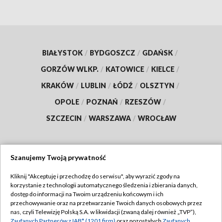
BIAŁYSTOK
/
BYDGOSZCZ
/
GDAŃSK
/
GORZÓW WLKP.
/
KATOWICE
/
KIELCE
/
KRAKÓW
/
LUBLIN
/
ŁÓDŹ
/
OLSZTYN
/
OPOLE
/
POZNAŃ
/
RZESZÓW
/
SZCZECIN
/
WARSZAWA
/
WROCŁAW
Szanujemy Twoją prywatność
Dołącz do nas:
Kliknij "Akceptuję i przechodzę do serwisu", aby wyrazić zgody na
korzystanie z technologii automatycznego śledzenia i zbierania danych,
TVP
dostęp do informacji na Twoim urządzeniu końcowym i ich
Abonament TVP
przechowywanie oraz na przetwarzanie Twoich danych osobowych przez
Regulamin TVP
nas, czyli Telewizję Polską S.A. w likwidacji (zwaną dalej również „TVP”),
Emisja w TVP
Zaufanych Partnerów z IAB* (1201 firm)
oraz pozostałych
Zaufanych
Polityka prywatności