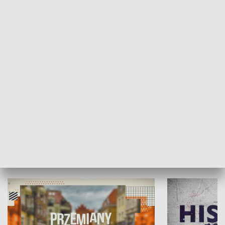
SPOŁECZEŃSTWO
Moje miejsce
Winda region
HISTORIA