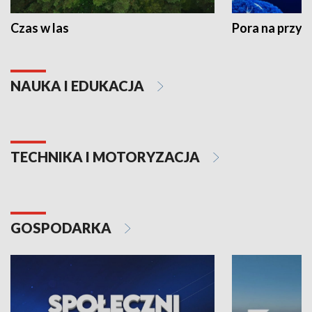
Czas w las
Pora na przyr
NAUKA I EDUKACJA
TECHNIKA I MOTORYZACJA
GOSPODARKA