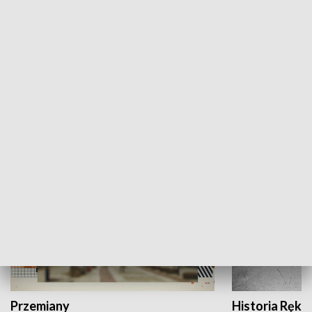
Moje miejsce
Winda region
HISTORIA
Przemiany
Historia Ręką