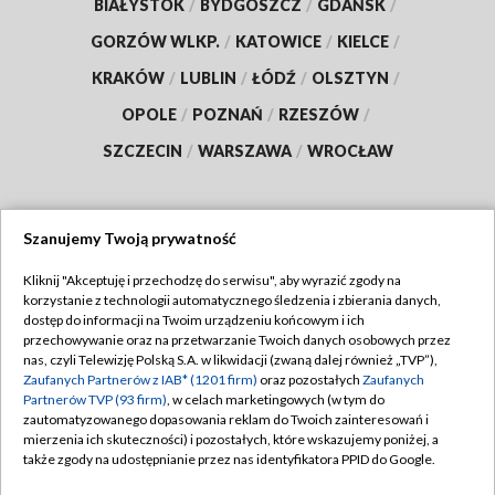
BIAŁYSTOK
/
BYDGOSZCZ
/
GDAŃSK
/
GORZÓW WLKP.
/
KATOWICE
/
KIELCE
/
KRAKÓW
/
LUBLIN
/
ŁÓDŹ
/
OLSZTYN
/
OPOLE
/
POZNAŃ
/
RZESZÓW
/
SZCZECIN
/
WARSZAWA
/
WROCŁAW
Szanujemy Twoją prywatność
Dołącz do nas:
Kliknij "Akceptuję i przechodzę do serwisu", aby wyrazić zgody na
korzystanie z technologii automatycznego śledzenia i zbierania danych,
TVP
dostęp do informacji na Twoim urządzeniu końcowym i ich
Abonament TVP
przechowywanie oraz na przetwarzanie Twoich danych osobowych przez
Regulamin TVP
nas, czyli Telewizję Polską S.A. w likwidacji (zwaną dalej również „TVP”),
Emisja w TVP
Zaufanych Partnerów z IAB* (1201 firm)
oraz pozostałych
Zaufanych
Polityka prywatności
Partnerów TVP (93 firm)
, w celach marketingowych (w tym do
Centrum informacji TVP
Moje zgody
zautomatyzowanego dopasowania reklam do Twoich zainteresowań i
mierzenia ich skuteczności) i pozostałych, które wskazujemy poniżej, a
Naziemna Telewizja Cyfrowa
Pomoc
także zgody na udostępnianie przez nas identyfikatora PPID do Google.
Sklep TVP
Biuro reklamy