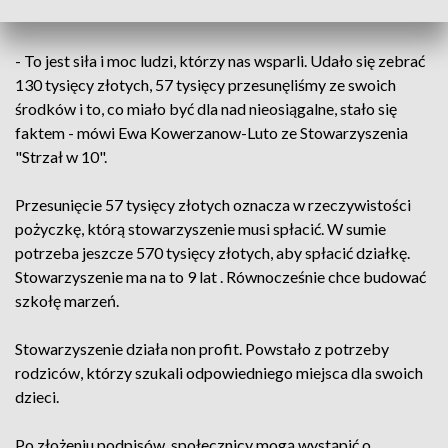
Takiej kwoty stowarzyszenie nie miało.
- To jest siła i moc ludzi, którzy nas wsparli. Udało się zebrać
130 tysięcy złotych, 57 tysięcy przesunęliśmy ze swoich
środków i to, co miało być dla nad nieosiągalne, stało się
faktem - mówi Ewa Kowerzanow-Luto ze Stowarzyszenia
"Strzał w 10".
Przesunięcie 57 tysięcy złotych oznacza w rzeczywistości
pożyczkę, którą stowarzyszenie musi spłacić. W sumie
potrzeba jeszcze 570 tysięcy złotych, aby spłacić działkę.
Stowarzyszenie ma na to 9 lat . Równocześnie chce budować
szkołę marzeń.
Stowarzyszenie działa non profit. Powstało z potrzeby
rodziców, którzy szukali odpowiedniego miejsca dla swoich
dzieci.
Po złożeniu podpisów, społecznicy mogą wystąpić o