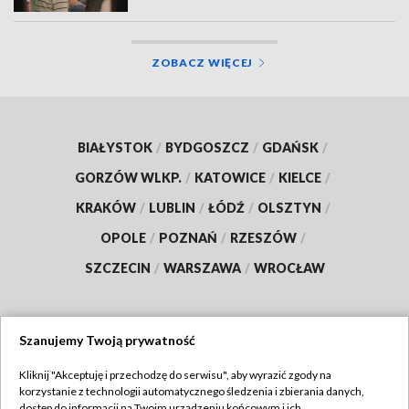
ZOBACZ WIĘCEJ
BIAŁYSTOK
/
BYDGOSZCZ
/
GDAŃSK
/
GORZÓW WLKP.
/
KATOWICE
/
KIELCE
/
KRAKÓW
/
LUBLIN
/
ŁÓDŹ
/
OLSZTYN
/
OPOLE
/
POZNAŃ
/
RZESZÓW
/
SZCZECIN
/
WARSZAWA
/
WROCŁAW
Szanujemy Twoją prywatność
Dołącz do nas:
Kliknij "Akceptuję i przechodzę do serwisu", aby wyrazić zgody na
korzystanie z technologii automatycznego śledzenia i zbierania danych,
TVP
dostęp do informacji na Twoim urządzeniu końcowym i ich