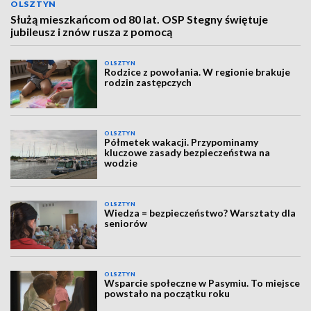
OLSZTYN
Służą mieszkańcom od 80 lat. OSP Stegny świętuje
jubileusz i znów rusza z pomocą
OLSZTYN
Rodzice z powołania. W regionie brakuje
rodzin zastępczych
OLSZTYN
Półmetek wakacji. Przypominamy
kluczowe zasady bezpieczeństwa na
wodzie
OLSZTYN
Wiedza = bezpieczeństwo? Warsztaty dla
seniorów
OLSZTYN
Wsparcie społeczne w Pasymiu. To miejsce
powstało na początku roku