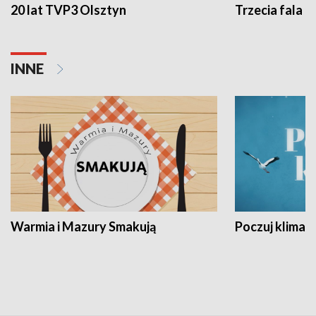
20 lat TVP3 Olsztyn
Trzecia fala -
INNE
Warmia i Mazury Smakują
Poczuj klimat