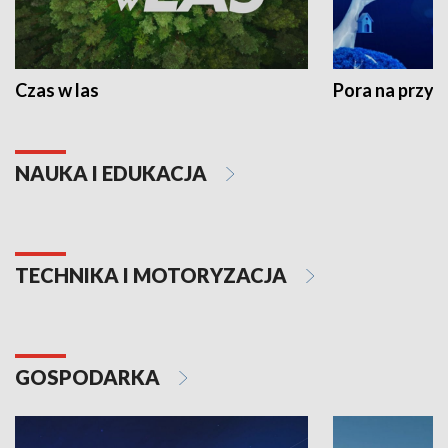
Czas w las
Pora na przyr
NAUKA I EDUKACJA
TECHNIKA I MOTORYZACJA
GOSPODARKA