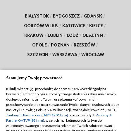
BIAŁYSTOK
/
BYDGOSZCZ
/
GDAŃSK
/
GORZÓW WLKP.
/
KATOWICE
/
KIELCE
/
KRAKÓW
/
LUBLIN
/
ŁÓDŹ
/
OLSZTYN
/
OPOLE
/
POZNAŃ
/
RZESZÓW
/
SZCZECIN
/
WARSZAWA
/
WROCŁAW
Szanujemy Twoją prywatność
Dołącz do nas:
Kliknij "Akceptuję i przechodzę do serwisu", aby wyrazić zgody na
korzystanie z technologii automatycznego śledzenia i zbierania danych,
TVP
dostęp do informacji na Twoim urządzeniu końcowym i ich
Abonament TVP
przechowywanie oraz na przetwarzanie Twoich danych osobowych przez
Regulamin TVP
nas, czyli Telewizję Polską S.A. w likwidacji (zwaną dalej również „TVP”),
Emisja w TVP
Zaufanych Partnerów z IAB* (1201 firm)
oraz pozostałych
Zaufanych
Polityka prywatności
Partnerów TVP (93 firm)
, w celach marketingowych (w tym do
Centrum informacji TVP
Moje zgody
zautomatyzowanego dopasowania reklam do Twoich zainteresowań i
mierzenia ich skuteczności) i pozostałych, które wskazujemy poniżej, a