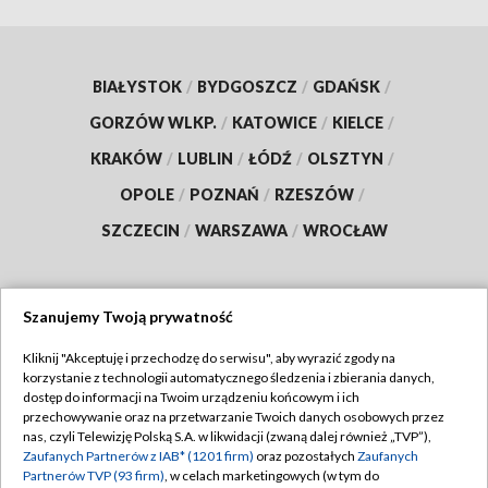
BIAŁYSTOK
/
BYDGOSZCZ
/
GDAŃSK
/
GORZÓW WLKP.
/
KATOWICE
/
KIELCE
/
KRAKÓW
/
LUBLIN
/
ŁÓDŹ
/
OLSZTYN
/
OPOLE
/
POZNAŃ
/
RZESZÓW
/
SZCZECIN
/
WARSZAWA
/
WROCŁAW
Szanujemy Twoją prywatność
Dołącz do nas:
Kliknij "Akceptuję i przechodzę do serwisu", aby wyrazić zgody na
korzystanie z technologii automatycznego śledzenia i zbierania danych,
TVP
dostęp do informacji na Twoim urządzeniu końcowym i ich
Abonament TVP
przechowywanie oraz na przetwarzanie Twoich danych osobowych przez
Regulamin TVP
nas, czyli Telewizję Polską S.A. w likwidacji (zwaną dalej również „TVP”),
Emisja w TVP
Zaufanych Partnerów z IAB* (1201 firm)
oraz pozostałych
Zaufanych
Polityka prywatności
Partnerów TVP (93 firm)
, w celach marketingowych (w tym do
Centrum informacji TVP