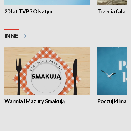
20 lat TVP3 Olsztyn
Trzecia fala -
INNE
Warmia i Mazury Smakują
Poczuj klimat