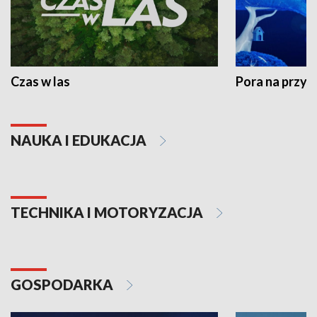
Czas w las
Pora na przyr
NAUKA I EDUKACJA
TECHNIKA I MOTORYZACJA
GOSPODARKA