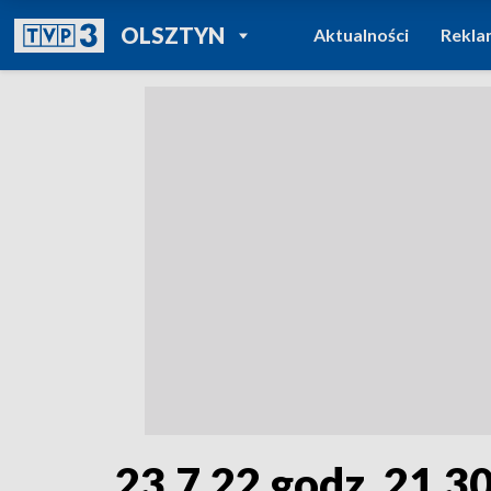
POWRÓT DO
OLSZTYN
Aktualności
Rekla
TVP REGIONY
23.7.22 godz. 21.3