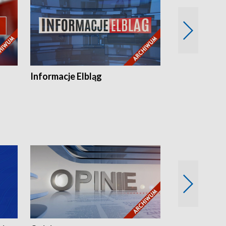
Informacje Elbląg
Wstaje nowy