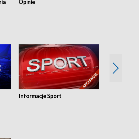
nia
Opinie
Opinie Elblą
Informacje Sport
Flesz sport