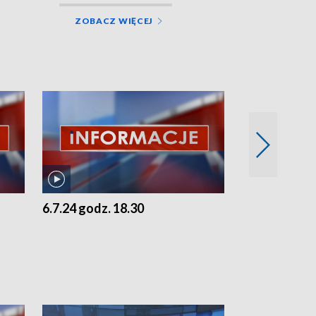
ZOBACZ WIĘCEJ
6.7.24 godz. 18.30
5.7.24 godz. 