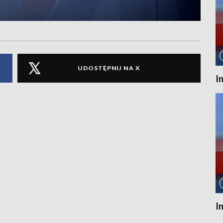
UDOSTĘPNIJ NA X
I
I