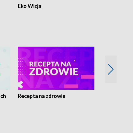
Eko Wizja
ach
Recepta na zdrowie
Wybieram z