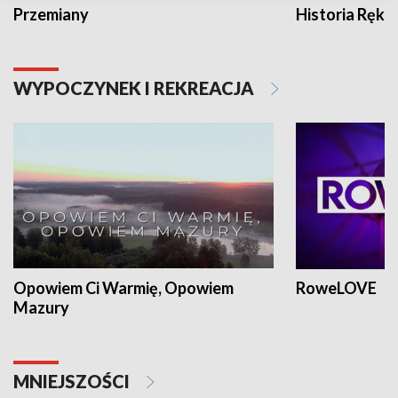
Przemiany
Historia Ręką
WYPOCZYNEK I REKREACJA
Opowiem Ci Warmię, Opowiem
RoweLOVE
Mazury
MNIEJSZOŚCI