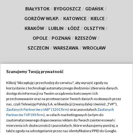
BIAŁYSTOK
/
BYDGOSZCZ
/
GDAŃSK
/
GORZÓW WLKP.
/
KATOWICE
/
KIELCE
/
KRAKÓW
/
LUBLIN
/
ŁÓDŹ
/
OLSZTYN
/
OPOLE
/
POZNAŃ
/
RZESZÓW
/
SZCZECIN
/
WARSZAWA
/
WROCŁAW
Szanujemy Twoją prywatność
Dołącz do nas:
Kliknij "Akceptuję i przechodzę do serwisu", aby wyrazić zgody na
korzystanie z technologii automatycznego śledzenia i zbierania danych,
TVP
dostęp do informacji na Twoim urządzeniu końcowym i ich
Abonament TVP
przechowywanie oraz na przetwarzanie Twoich danych osobowych przez
Regulamin TVP
nas, czyli Telewizję Polską S.A. w likwidacji (zwaną dalej również „TVP”),
Emisja w TVP
Zaufanych Partnerów z IAB* (1201 firm)
oraz pozostałych
Zaufanych
Polityka prywatności
Partnerów TVP (93 firm)
, w celach marketingowych (w tym do
Centrum informacji TVP
Moje zgody
zautomatyzowanego dopasowania reklam do Twoich zainteresowań i
mierzenia ich skuteczności) i pozostałych, które wskazujemy poniżej, a
Naziemna Telewizja Cyfrowa
Pomoc
także zgody na udostępnianie przez nas identyfikatora PPID do Google.