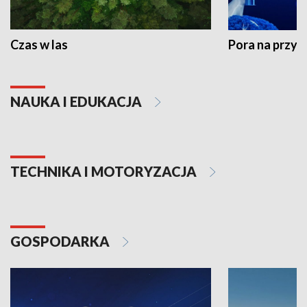
Czas w las
Pora na przyr
NAUKA I EDUKACJA
TECHNIKA I MOTORYZACJA
GOSPODARKA