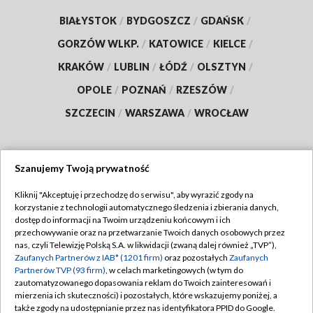
BIAŁYSTOK
/
BYDGOSZCZ
/
GDAŃSK
/
GORZÓW WLKP.
/
KATOWICE
/
KIELCE
/
KRAKÓW
/
LUBLIN
/
ŁÓDŹ
/
OLSZTYN
/
OPOLE
/
POZNAŃ
/
RZESZÓW
/
SZCZECIN
/
WARSZAWA
/
WROCŁAW
Szanujemy Twoją prywatność
Dołącz do nas:
Kliknij "Akceptuję i przechodzę do serwisu", aby wyrazić zgody na
korzystanie z technologii automatycznego śledzenia i zbierania danych,
TVP
dostęp do informacji na Twoim urządzeniu końcowym i ich
Abonament TVP
przechowywanie oraz na przetwarzanie Twoich danych osobowych przez
Regulamin TVP
nas, czyli Telewizję Polską S.A. w likwidacji (zwaną dalej również „TVP”),
Emisja w TVP
Zaufanych Partnerów z IAB* (1201 firm)
oraz pozostałych
Zaufanych
Polityka prywatności
Partnerów TVP (93 firm)
, w celach marketingowych (w tym do
Centrum informacji TVP
Moje zgody
zautomatyzowanego dopasowania reklam do Twoich zainteresowań i
mierzenia ich skuteczności) i pozostałych, które wskazujemy poniżej, a
Naziemna Telewizja Cyfrowa
Pomoc
także zgody na udostępnianie przez nas identyfikatora PPID do Google.