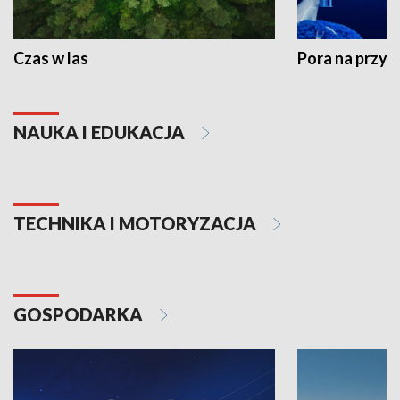
Czas w las
Pora na przyr
NAUKA I EDUKACJA
TECHNIKA I MOTORYZACJA
GOSPODARKA