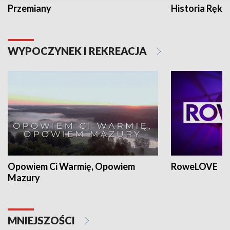
Przemiany
Historia Ręką
WYPOCZYNEK I REKREACJA
Opowiem Ci Warmię, Opowiem
RoweLOVE
Mazury
MNIEJSZOŚCI