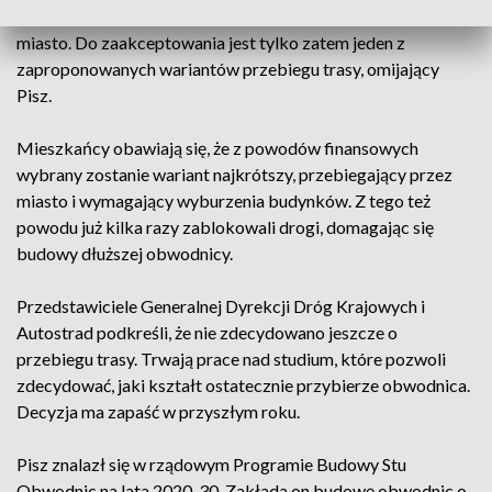
oczekiwania: nie chcą obwodnicy przebiegającej przez
miasto. Do zaakceptowania jest tylko zatem jeden z
zaproponowanych wariantów przebiegu trasy, omijający
Pisz.
Mieszkańcy obawiają się, że z powodów finansowych
wybrany zostanie wariant najkrótszy, przebiegający przez
miasto i wymagający wyburzenia budynków. Z tego też
powodu już kilka razy zablokowali drogi, domagając się
budowy dłuższej obwodnicy.
Przedstawiciele Generalnej Dyrekcji Dróg Krajowych i
Autostrad podkreśli, że nie zdecydowano jeszcze o
przebiegu trasy. Trwają prace nad studium, które pozwoli
zdecydować, jaki kształt ostatecznie przybierze obwodnica.
Decyzja ma zapaść w przyszłym roku.
Pisz znalazł się w rządowym Programie Budowy Stu
Obwodnic na lata 2020-30. Zakłada on budowę obwodnic o