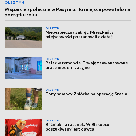
OLSZTYN
Wsparcie społeczne w Pasymiu. To miejsce powstało na
początku roku
OLSZTYN
Niebezpieczny zakręt. Mieszkańcy
miejscowości postanowili działać
OLSZTYN
Pałac w remoncie. Trwają zaawansowane
prace modernizacyjne
OLSZTYN
Tony pomocy. Zbiórka na operację Stasia
OLSZTYN
Bliźniak na ratunek. W Biskupcu
poszukiwany jest dawca