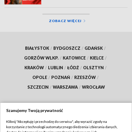
ZOBACZ WIĘCEJ
BIAŁYSTOK
/
BYDGOSZCZ
/
GDAŃSK
/
GORZÓW WLKP.
/
KATOWICE
/
KIELCE
/
KRAKÓW
/
LUBLIN
/
ŁÓDŹ
/
OLSZTYN
/
OPOLE
/
POZNAŃ
/
RZESZÓW
/
SZCZECIN
/
WARSZAWA
/
WROCŁAW
Szanujemy Twoją prywatność
Dołącz do nas:
Kliknij "Akceptuję i przechodzę do serwisu", aby wyrazić zgody na
korzystanie z technologii automatycznego śledzenia i zbierania danych,
TVP