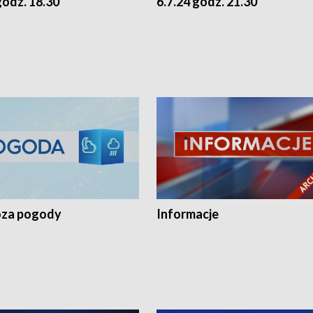
godz. 18.30
6.7.24 godz. 21.30
za pogody
Informacje