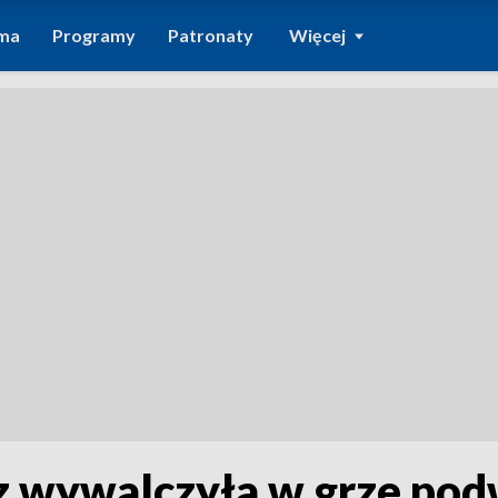
ma
Programy
Patronaty
Więcej
 wywalczyła w grze podw