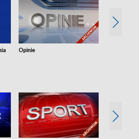
nia
Opinie
Opinie Elblą