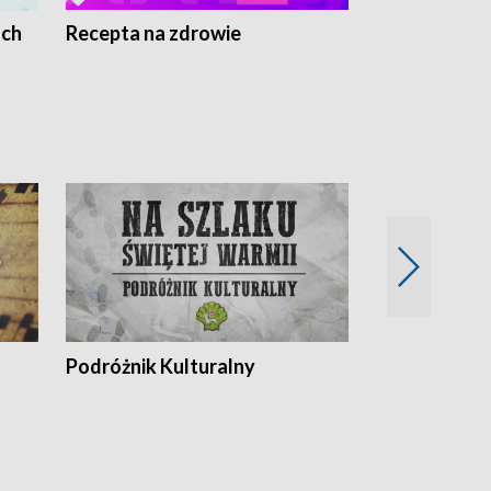
ach
Recepta na zdrowie
Wybieram z
Podróżnik Kulturalny
Okolice Szla