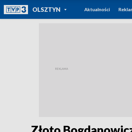
POWRÓT DO
OLSZTYN
Aktualności
Rekla
TVP REGIONY
Złoto Bogdanowicz