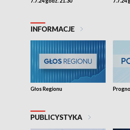
7.7.24 godz. 21.30
7.7.24 
INFORMACJE
Głos Regionu
Progno
PUBLICYSTYKA