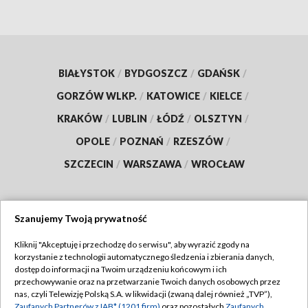
BIAŁYSTOK
/
BYDGOSZCZ
/
GDAŃSK
/
GORZÓW WLKP.
/
KATOWICE
/
KIELCE
/
KRAKÓW
/
LUBLIN
/
ŁÓDŹ
/
OLSZTYN
/
OPOLE
/
POZNAŃ
/
RZESZÓW
/
SZCZECIN
/
WARSZAWA
/
WROCŁAW
Szanujemy Twoją prywatność
Dołącz do nas:
Kliknij "Akceptuję i przechodzę do serwisu", aby wyrazić zgody na
korzystanie z technologii automatycznego śledzenia i zbierania danych,
TVP
dostęp do informacji na Twoim urządzeniu końcowym i ich
Abonament TVP
przechowywanie oraz na przetwarzanie Twoich danych osobowych przez
Regulamin TVP
nas, czyli Telewizję Polską S.A. w likwidacji (zwaną dalej również „TVP”),
Emisja w TVP
Zaufanych Partnerów z IAB* (1201 firm)
oraz pozostałych
Zaufanych
Polityka prywatności