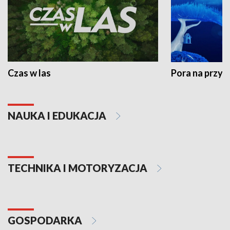
Czas w las
Pora na przyr
NAUKA I EDUKACJA
TECHNIKA I MOTORYZACJA
GOSPODARKA