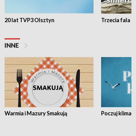
20 lat TVP3 Olsztyn
Trzecia fala -
INNE
Warmia i Mazury Smakują
Poczuj klimat