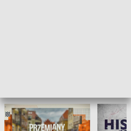
SPOŁECZEŃSTWO
Moje miejsce
Winda region
HISTORIA