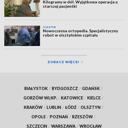
Kilogramy w dół. Wyjątkowa operacja u
starszej pacjentki
OLSZTYN
Nowoczesna ortopedia. Specjalistyczny
robot w olsztyńskim szpitalu
ZOBACZ WIĘCEJ
BIAŁYSTOK
/
BYDGOSZCZ
/
GDAŃSK
/
GORZÓW WLKP.
/
KATOWICE
/
KIELCE
/
KRAKÓW
/
LUBLIN
/
ŁÓDŹ
/
OLSZTYN
/
OPOLE
/
POZNAŃ
/
RZESZÓW
/
SZCZECIN
/
WARSZAWA
/
WROCŁAW