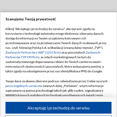
Szanujemy Twoją prywatność
Dołącz do nas:
Kliknij "Akceptuję i przechodzę do serwisu", aby wyrazić zgody na
korzystanie z technologii automatycznego śledzenia i zbierania danych,
TVP
dostęp do informacji na Twoim urządzeniu końcowym i ich
Abonament TVP
przechowywanie oraz na przetwarzanie Twoich danych osobowych przez
Regulamin TVP
nas, czyli Telewizję Polską S.A. w likwidacji (zwaną dalej również „TVP”),
Emisja w TVP
Polityka prywatności
Zaufanych Partnerów z IAB* (1201 firm)
oraz pozostałych
Zaufanych
Partnerów TVP (93 firm)
, w celach marketingowych (w tym do
Centrum informacji TVP
Moje zgody
zautomatyzowanego dopasowania reklam do Twoich zainteresowań i
mierzenia ich skuteczności) i pozostałych, które wskazujemy poniżej, a
Naziemna Telewizja Cyfrowa
Pomoc
także zgody na udostępnianie przez nas identyfikatora PPID do Google.
Sklep TVP
Biuro reklamy
Twoje dane osobowe zbierane podczas odwiedzania przez Ciebie naszych
Rada Programowa
Kontakt
poszczególnych serwisów
zwanych dalej „Portalem”, w tym informacje
zapisywane za pomocą technologii takich jak: pliki cookie, sygnalizatory
System NOS
WWW lub innych podobnych technologii umożliwiających świadczenie
dopasowanych i bezpiecznych usług, personalizację treści oraz reklam,
Informacje o nadawcy
Kanały
udostępnianie funkcji mediów społecznościowych oraz analizowanie
Akceptuję i przechodzę do serwisu
ruchu w Internecie.
Program dla prasy
©2026 Telewizja Polska S.A. w likwidacji