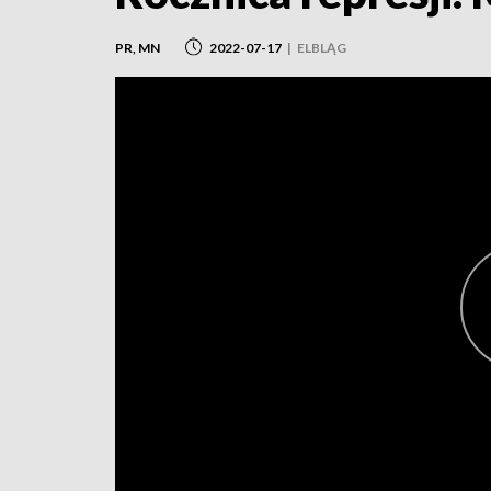
PR, MN
2022-07-17
|
ELBLĄG