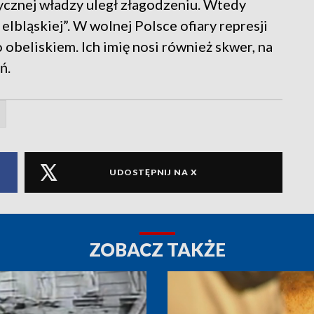
ycznej władzy uległ złagodzeniu. Wtedy
elbląskiej”. W wolnej Polsce ofiary represji
beliskiem. Ich imię nosi również skwer, na
ń.
UDOSTĘPNIJ NA X
ZOBACZ TAKŻE