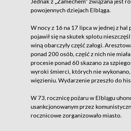
Jednak z „Zamechem” związana jest rów
powojennych dziejach Elbląga.
W nocy z 16 na 17 lipca w jednej z ha
pojawił się na skutek splotu nieszcz
winą obarczyły część załogi. Areszt
ponad 200 osób, część z nich nie mia
procesie ponad 60 skazano za szpiegos
wyroki śmierci, których nie wykonano
więzieniu. Wydarzenie przeszło do hist
W 73. rocznicę pożaru w Elblągu uhon
usankcjonowanym przez komunistyczn
rocznicowe zorganizowało miasto.