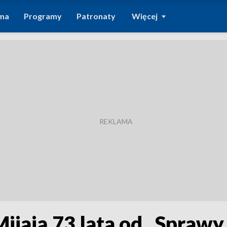
ma
Programy
Patronaty
Więcej
Mijają 73 lata od „Sprawy