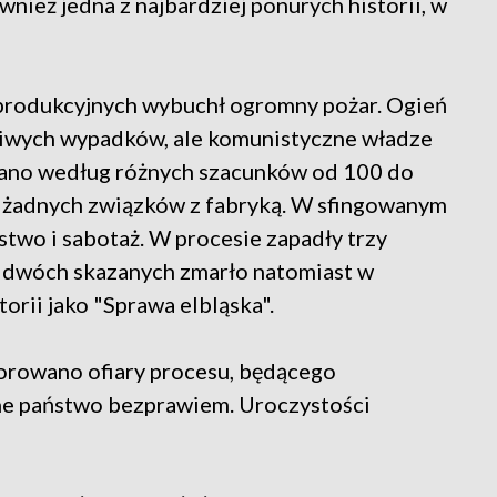
nież jedna z najbardziej ponurych historii, w
l produkcyjnych wybuchł ogromny pożar. Ogień
ęśliwych wypadków, ale komunistyczne władze
owano według różnych szacunków od 100 do
ła żadnych związków z fabryką. W sfingowanym
two i sabotaż. W procesie zapadły trzy
, dwóch skazanych zmarło natomiast w
orii jako "Sprawa elbląska".
orowano ofiary procesu, będącego
e państwo bezprawiem. Uroczystości