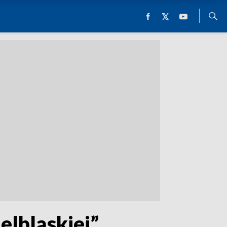
 elbląskiej”