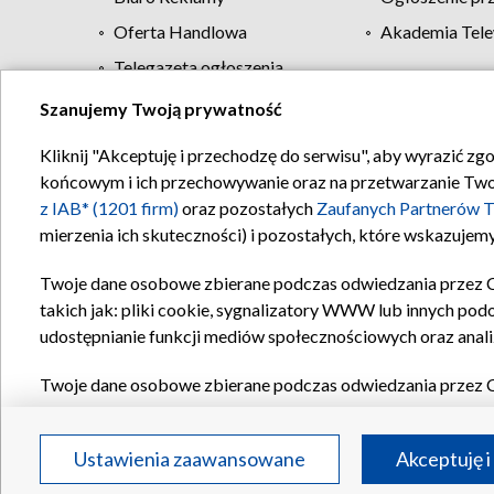
Oferta Handlowa
Akademia Tele
Telegazeta ogłoszenia
Szanujemy Twoją prywatność
Regulamin TVP
Kliknij "Akceptuję i przechodzę do serwisu", aby wyrazić zg
końcowym i ich przechowywanie oraz na przetwarzanie Twoich
z IAB* (1201 firm)
oraz pozostałych
Zaufanych Partnerów T
mierzenia ich skuteczności) i pozostałych, które wskazujemy
Twoje dane osobowe zbierane podczas odwiedzania przez 
takich jak: pliki cookie, sygnalizatory WWW lub innych pod
udostępnianie funkcji mediów społecznościowych oraz anali
Twoje dane osobowe zbierane podczas odwiedzania przez 
plików cookie, informacje o Twoich wyszukiwaniach w serwi
Partnerów TVP
dla realizacji następujących celów i funkc
Ustawienia zaawansowane
Akceptuję i
reklam, tworzenia profilu spersonalizowanych reklam, tworz
treści, stosowania badań rynkowych w celu generowania op