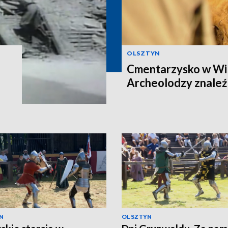
OLSZTYN
Cmentarzysko w Wi
Archeolodzy znaleźl
N
OLSZTYN