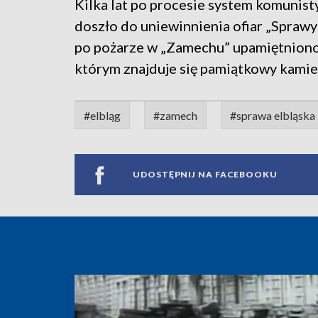
Kilka lat po procesie system komunist
doszło do uniewinnienia ofiar „Sprawy 
po pożarze w „Zamechu” upamiętniono o
którym znajduje się pamiątkowy kamie
#elbląg
#zamech
#sprawa elbląska
UDOSTĘPNIJ NA FACEBOOKU