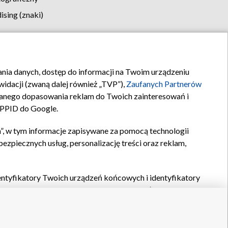
sing (znaki)
klamy
Kontakt
rania danych, dostęp do informacji na Twoim urządzeniu
idacji (zwaną dalej również „TVP”),
Zaufanych Partnerów
anego dopasowania reklam do Twoich zainteresowań i
a PPID do Google.
”, w tym informacje zapisywane za pomocą technologii
zpiecznych usług, personalizację treści oraz reklam,
identyfikatory Twoich urządzeń końcowych i identyfikatory
P,
Zaufanych Partnerów z IAB
oraz pozostałych
Zaufanych
 wyboru podstawowych reklam, wyboru spersonalizowanych
ch treści, pomiaru wydajności reklam, pomiaru wydajności
nia bezpieczeństwa, zapobiegania oszustwom i usuwania