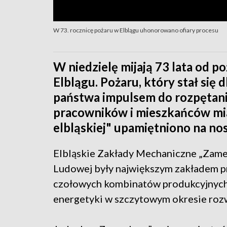
W 73. rocznicę pożaru w Elblągu uhonorowano ofiary procesu
W niedzielę mijają 73 lata od 
Elblągu. Pożaru, który stał si
państwa impulsem do rozpętania
pracowników i mieszkańców mia
elbląskiej" upamiętniono na no
Elbląskie Zakłady Mechaniczne „Zamec
Ludowej były największym zakładem p
czołowych kombinatów produkcyjnych w
energetyki w szczytowym okresie rozw