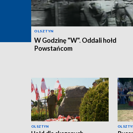
OLSZTYN
W Godzinę "W". Oddali hołd
Powstańcom
OLSZTYN
OLSZTY