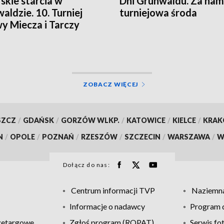
skie starcia w
Dni Grunwaldu. Za nam
aldzie. 10. Turniej
turniejowa środa
y Miecza i Tarczy
ZOBACZ WIĘCEJ
SZCZ
/
GDAŃSK
/
GORZÓW WLKP.
/
KATOWICE
/
KIELCE
/
KRA
N
/
OPOLE
/
POZNAŃ
/
RZESZÓW
/
SZCZECIN
/
WARSZAWA
/
W
Dołącz do nas:
Centrum informacji TVP
Naziemna
Informacje o nadawcy
Program d
zetargowe
Zgłoś program (ROPAT)
Serwis fo