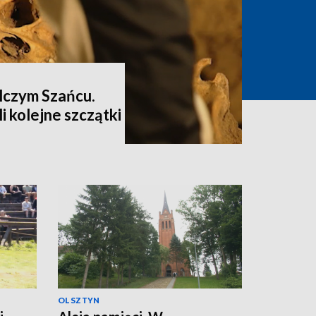
lczym Szańcu.
i kolejne szczątki
OLSZTYN