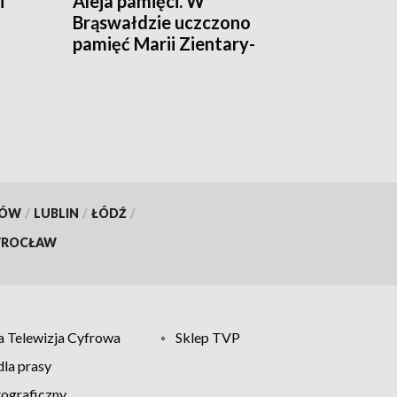
i
Aleja pamięci. W
Brąswałdzie uczczono
pamięć Marii Zientary-
Malewskiej i Walentego
Barczewskiego
KÓW
/
LUBLIN
/
ŁÓDŹ
/
ROCŁAW
 Telewizja Cyfrowa
Sklep TVP
la prasy
tograficzny