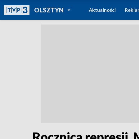
POWRÓT DO
OLSZTYN
Aktualności
Rekla
TVP REGIONY
Rocznica represji. 