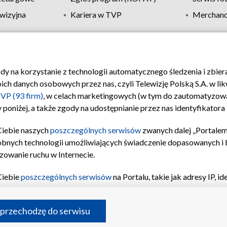
wizyjna
Kariera w TVP
Merchandi
Polityka prywatności
Moje zgody
Pomoc
Biuro re
ody na korzystanie z technologii automatycznego śledzenia i zbie
 danych osobowych przez nas, czyli Telewizję Polską S.A. w likw
VP (93 firm)
, w celach marketingowych (w tym do zautomatyzow
 poniżej, a także zgody na udostępnianie przez nas identyfikator
Ciebie naszych
poszczególnych serwisów
zwanych dalej „Portalem
obnych technologii umożliwiających świadczenie dopasowanych i be
zowanie ruchu w Internecie.
Ciebie
poszczególnych serwisów
na Portalu, takie jak adresy IP, 
sach Portalu czy historia odwiedzin będą przetwarzane przez TV
ji: przechowywania informacji na urządzeniu lub dostęp do nich,
©2026 Telewizja Polska S.A. w likwidacji
 przechodzę do serwisu
enia profilu spersonalizowanych treści, wyboru spersonalizowany
inii odbiorców, opracowywania i ulepszania produktów, zapewnie