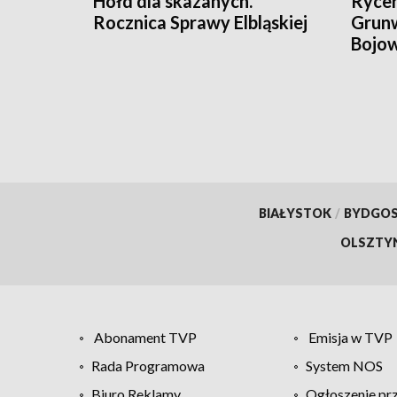
Hołd dla skazanych.
Rycer
Rocznica Sprawy Elbląskiej
Grunw
Bojow
BIAŁYSTOK
/
BYDGO
OLSZTY
Abonament TVP
Emisja w TVP
Rada Programowa
System NOS
Biuro Reklamy
Ogłoszenie pr