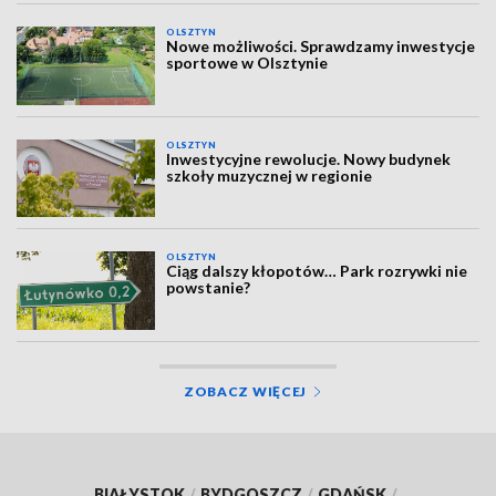
OLSZTYN
Nowe możliwości. Sprawdzamy inwestycje
sportowe w Olsztynie
OLSZTYN
Inwestycyjne rewolucje. Nowy budynek
szkoły muzycznej w regionie
OLSZTYN
Ciąg dalszy kłopotów… Park rozrywki nie
powstanie?
ZOBACZ WIĘCEJ
BIAŁYSTOK
/
BYDGOSZCZ
/
GDAŃSK
/