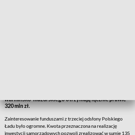
Kolejne promesy przekazane
W Elblągu przekazano promesy z trzeciej edycji
Rządowego Funduszu Polski Ład dla terenów
popegeerowskich. Samorządy z województwa
warmińsko-mazurskiego otrzymają łącznie prawie
320 mln zł.
Zainteresowanie funduszami z trzeciej odsłony Polskiego
Ładu było ogromne. Kwota przeznaczona na realizację
inwestycji samorządowych pozwoli zrealizować w sumie 135