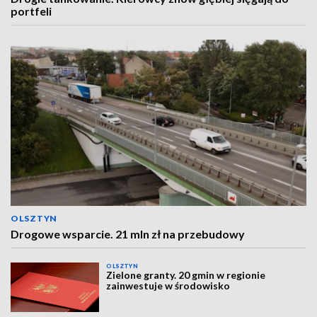
portfeli
OLSZTYN
Drogowe wsparcie. 21 mln zł na przebudowy
OLSZTYN
Zielone granty. 20 gmin w regionie
zainwestuje w środowisko