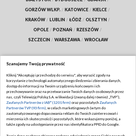
GORZÓW WLKP.
/
KATOWICE
/
KIELCE
/
KRAKÓW
/
LUBLIN
/
ŁÓDŹ
/
OLSZTYN
/
OPOLE
/
POZNAŃ
/
RZESZÓW
/
SZCZECIN
/
WARSZAWA
/
WROCŁAW
Szanujemy Twoją prywatność
Dołącz do nas:
Kliknij "Akceptuję i przechodzę do serwisu", aby wyrazić zgody na
korzystanie z technologii automatycznego śledzenia i zbierania danych,
TVP
dostęp do informacji na Twoim urządzeniu końcowym i ich
Abonament TVP
przechowywanie oraz na przetwarzanie Twoich danych osobowych przez
Regulamin TVP
nas, czyli Telewizję Polską S.A. w likwidacji (zwaną dalej również „TVP”),
Emisja w TVP
Polityka prywatności
Zaufanych Partnerów z IAB* (1201 firm)
oraz pozostałych
Zaufanych
Partnerów TVP (93 firm)
, w celach marketingowych (w tym do
Centrum informacji TVP
Moje zgody
zautomatyzowanego dopasowania reklam do Twoich zainteresowań i
mierzenia ich skuteczności) i pozostałych, które wskazujemy poniżej, a
Naziemna Telewizja Cyfrowa
Pomoc
także zgody na udostępnianie przez nas identyfikatora PPID do Google.
Sklep TVP
Biuro reklamy
Twoje dane osobowe zbierane podczas odwiedzania przez Ciebie naszych