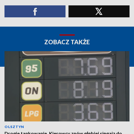
ZOBACZ TAKŻE
OLSZTYN
Drogie tankowanie. Kierowcy znów głębiej sięgają do