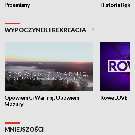
Przemiany
Historia Ręką
WYPOCZYNEK I REKREACJA
Opowiem Ci Warmię, Opowiem
RoweLOVE
Mazury
MNIEJSZOŚCI