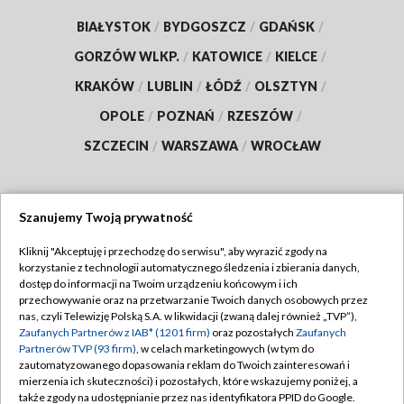
BIAŁYSTOK
/
BYDGOSZCZ
/
GDAŃSK
/
GORZÓW WLKP.
/
KATOWICE
/
KIELCE
/
KRAKÓW
/
LUBLIN
/
ŁÓDŹ
/
OLSZTYN
/
OPOLE
/
POZNAŃ
/
RZESZÓW
/
SZCZECIN
/
WARSZAWA
/
WROCŁAW
Szanujemy Twoją prywatność
Dołącz do nas:
Kliknij "Akceptuję i przechodzę do serwisu", aby wyrazić zgody na
korzystanie z technologii automatycznego śledzenia i zbierania danych,
TVP
dostęp do informacji na Twoim urządzeniu końcowym i ich
Abonament TVP
przechowywanie oraz na przetwarzanie Twoich danych osobowych przez
Regulamin TVP
nas, czyli Telewizję Polską S.A. w likwidacji (zwaną dalej również „TVP”),
Emisja w TVP
Zaufanych Partnerów z IAB* (1201 firm)
oraz pozostałych
Zaufanych
Polityka prywatności
Partnerów TVP (93 firm)
, w celach marketingowych (w tym do
Centrum informacji TVP
Moje zgody
zautomatyzowanego dopasowania reklam do Twoich zainteresowań i
mierzenia ich skuteczności) i pozostałych, które wskazujemy poniżej, a
Naziemna Telewizja Cyfrowa
Pomoc
także zgody na udostępnianie przez nas identyfikatora PPID do Google.