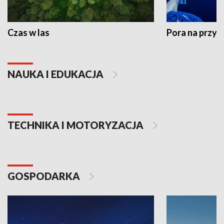
Czas w las
Pora na przyr
NAUKA I EDUKACJA
TECHNIKA I MOTORYZACJA
GOSPODARKA