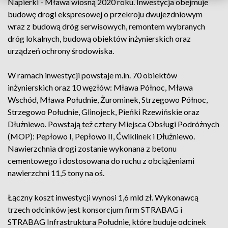
Napierki - Mława wiosną 2020 roku. Inwestycja obejmuje
budowę drogi ekspresowej o przekroju dwujezdniowym
wraz z budową dróg serwisowych, remontem wybranych
dróg lokalnych, budową obiektów inżynierskich oraz
urządzeń ochrony środowiska.
W ramach inwestycji powstaje m.in. 70 obiektów
inżynierskich oraz 10 węzłów: Mława Północ, Mława
Wschód, Mława Południe, Żurominek, Strzegowo Północ,
Strzegowo Południe, Glinojeck, Pieńki Rzewińskie oraz
Dłużniewo. Powstają też cztery Miejsca Obsługi Podróżnych
(MOP): Pepłowo I, Pepłowo II, Ćwiklinek i Dłużniewo.
Nawierzchnia drogi zostanie wykonana z betonu
cementowego i dostosowana do ruchu z obciążeniami
nawierzchni 11,5 tony na oś.
Łączny koszt inwestycji wynosi 1,6 mld zł. Wykonawcą
trzech odcinków jest konsorcjum firm STRABAG i
STRABAG Infrastruktura Południe, które buduje odcinek