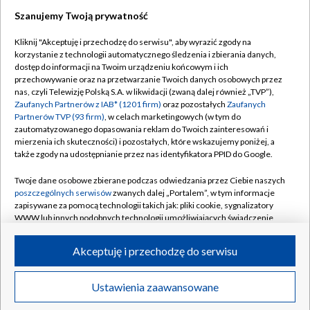
Szanujemy Twoją prywatność
Dołącz do nas:
Kliknij "Akceptuję i przechodzę do serwisu", aby wyrazić zgody na
korzystanie z technologii automatycznego śledzenia i zbierania danych,
TVP
dostęp do informacji na Twoim urządzeniu końcowym i ich
Abonament TVP
przechowywanie oraz na przetwarzanie Twoich danych osobowych przez
Regulamin TVP
nas, czyli Telewizję Polską S.A. w likwidacji (zwaną dalej również „TVP”),
Emisja w TVP
Polityka prywatności
Zaufanych Partnerów z IAB* (1201 firm)
oraz pozostałych
Zaufanych
Partnerów TVP (93 firm)
, w celach marketingowych (w tym do
Centrum informacji TVP
Moje zgody
zautomatyzowanego dopasowania reklam do Twoich zainteresowań i
mierzenia ich skuteczności) i pozostałych, które wskazujemy poniżej, a
Naziemna Telewizja Cyfrowa
Pomoc
także zgody na udostępnianie przez nas identyfikatora PPID do Google.
Sklep TVP
Biuro reklamy
Twoje dane osobowe zbierane podczas odwiedzania przez Ciebie naszych
Rada Programowa
Kontakt
poszczególnych serwisów
zwanych dalej „Portalem”, w tym informacje
zapisywane za pomocą technologii takich jak: pliki cookie, sygnalizatory
System NOS
WWW lub innych podobnych technologii umożliwiających świadczenie
dopasowanych i bezpiecznych usług, personalizację treści oraz reklam,
Informacje o nadawcy
Kanały
udostępnianie funkcji mediów społecznościowych oraz analizowanie
Akceptuję i przechodzę do serwisu
ruchu w Internecie.
Program dla prasy
©2026 Telewizja Polska S.A. w likwidacji
Biuro Reklamy
Twoje dane osobowe zbierane podczas odwiedzania przez Ciebie
Ustawienia zaawansowane
poszczególnych serwisów
na Portalu, takie jak adresy IP, identyfikatory
Ogłoszenie przetargowe
Twoich urządzeń końcowych i identyfikatory plików cookie, informacje o