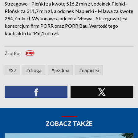
Strzegowo - Pieńki za kwotę 516,2 mln zł, odcinek Pieńki -
Płońsk za 311,7 mln zł, a odcinek Napierki - Mława za kwotę
294,7 mln zł. Wykonawcą odcinka Mława - Strzegowo jest
konsorcjum firm PORR oraz PORR Bau. Wartość tego
kontraktu to 446,1 mln zł.
Źródło:
#S7
#droga
#jezdnia
#napierki
ZOBACZ TAKŻE