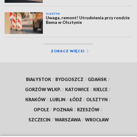
OLSZTYN
Uwaga, remont! Utrudnienia przy rondzie
Bema w Olsztynie
ZOBACZ WIĘCEJ
BIAŁYSTOK
/
BYDGOSZCZ
/
GDAŃSK
/
GORZÓW WLKP.
/
KATOWICE
/
KIELCE
/
KRAKÓW
/
LUBLIN
/
ŁÓDŹ
/
OLSZTYN
/
OPOLE
/
POZNAŃ
/
RZESZÓW
/
SZCZECIN
/
WARSZAWA
/
WROCŁAW