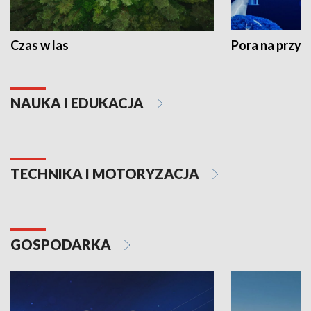
Czas w las
Pora na przyr
NAUKA I EDUKACJA
TECHNIKA I MOTORYZACJA
GOSPODARKA