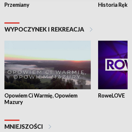
Przemiany
Historia Ręką
WYPOCZYNEK I REKREACJA
Opowiem Ci Warmię, Opowiem
RoweLOVE
Mazury
MNIEJSZOŚCI