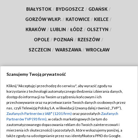
BIAŁYSTOK
/
BYDGOSZCZ
/
GDAŃSK
/
GORZÓW WLKP.
/
KATOWICE
/
KIELCE
/
KRAKÓW
/
LUBLIN
/
ŁÓDŹ
/
OLSZTYN
/
OPOLE
/
POZNAŃ
/
RZESZÓW
/
SZCZECIN
/
WARSZAWA
/
WROCŁAW
Szanujemy Twoją prywatność
Dołącz do nas:
Kliknij "Akceptuję i przechodzę do serwisu", aby wyrazić zgody na
korzystanie z technologii automatycznego śledzenia i zbierania danych,
TVP
dostęp do informacji na Twoim urządzeniu końcowym i ich
Abonament TVP
przechowywanie oraz na przetwarzanie Twoich danych osobowych przez
Regulamin TVP
nas, czyli Telewizję Polską S.A. w likwidacji (zwaną dalej również „TVP”),
Emisja w TVP
Zaufanych Partnerów z IAB* (1201 firm)
oraz pozostałych
Zaufanych
Polityka prywatności
Partnerów TVP (93 firm)
, w celach marketingowych (w tym do
Centrum informacji TVP
Moje zgody
zautomatyzowanego dopasowania reklam do Twoich zainteresowań i
mierzenia ich skuteczności) i pozostałych, które wskazujemy poniżej, a
Naziemna Telewizja Cyfrowa
Pomoc
także zgody na udostępnianie przez nas identyfikatora PPID do Google.