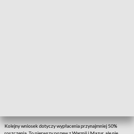
zainwestowane w Amber Gold. Mieszkaniec Olsztyna
odzyskał zaledwie 10% powierzonych spółce pieniędzy.
Pieniędzy, które paradoksalnie miały być zabezpieczeniem
na kolejne lata.
Teraz olsztynianin chce odzyskać od państwa pozostałą
kwotę. To właśnie państwowe instytucje jak Prokuratura
Okręgowa w Gdańsku i Prokuratura Rejonowa Gdańsk -
Wrzeszcz miały być odpowiedzialne za zaniechania.
Negatywną ocenę działalności prokuratury wystawili także
członkowie Sejmowej Komisji Śledczej do sprawy Grupy
Amber Gold, którzy mieli okazję przesłuchać Barbarę K.
W sumie mecenas Pietrzak złożył kilka wniosków, w których
jego klient domaga się odszkodowania od Skarbu Państwa.
Kolejny wniosek dotyczy wypłacenia przynajmniej 50%
roszczenia. To pierwszy pozew z Warmii i Mazur, ale nie