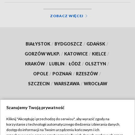
ZOBACZ WIĘCEJ
BIAŁYSTOK
/
BYDGOSZCZ
/
GDAŃSK
/
GORZÓW WLKP.
/
KATOWICE
/
KIELCE
/
KRAKÓW
/
LUBLIN
/
ŁÓDŹ
/
OLSZTYN
/
OPOLE
/
POZNAŃ
/
RZESZÓW
/
SZCZECIN
/
WARSZAWA
/
WROCŁAW
Szanujemy Twoją prywatność
Dołącz do nas:
Kliknij "Akceptuję i przechodzę do serwisu", aby wyrazić zgody na
korzystanie z technologii automatycznego śledzenia i zbierania danych,
TVP
dostęp do informacji na Twoim urządzeniu końcowym i ich