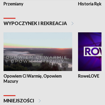
Przemiany
Historia Ręką
WYPOCZYNEK I REKREACJA
Opowiem Ci Warmię, Opowiem
RoweLOVE
Mazury
MNIEJSZOŚCI