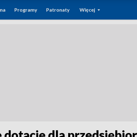
ma
Programy
Patronaty
Więcej
 dotacje dla przedsiębio