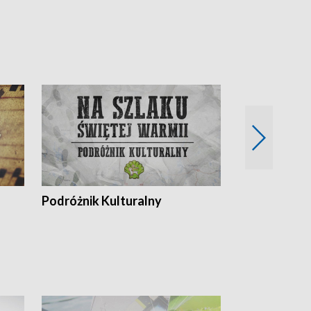
Podróżnik Kulturalny
Okolice Szla