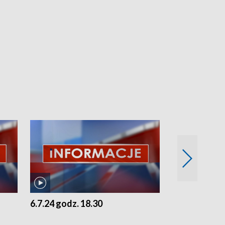
6.7.24 godz. 18.30
5.7.24 godz. 