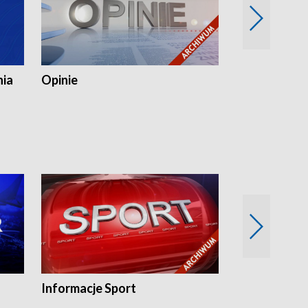
nia
Opinie
Opinie Elblą
Informacje Sport
Flesz sport