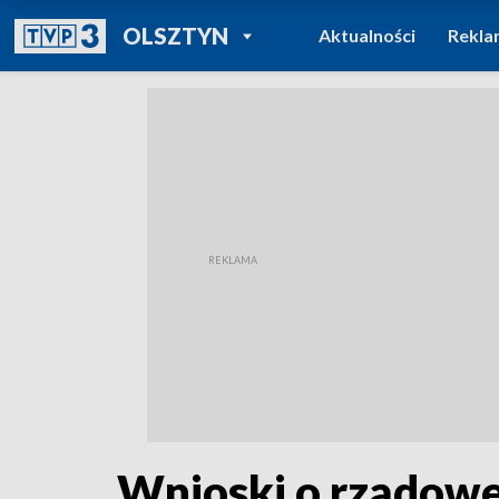
POWRÓT DO
OLSZTYN
Aktualności
Rekla
TVP REGIONY
Wnioski o rządowe