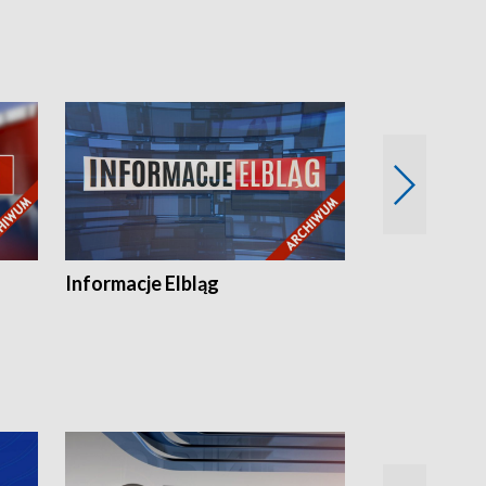
Informacje Elbląg
Wstaje nowy