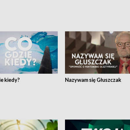
e kiedy?
Nazywam się Głuszczak