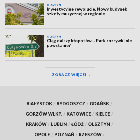
OLSZTYN
Inwestycyjne rewolucje. Nowy budynek
szkoły muzycznej w regionie
OLSZTYN
Ciąg dalszy kłopotów… Park rozrywki nie
powstanie?
ZOBACZ WIĘCEJ
BIAŁYSTOK
/
BYDGOSZCZ
/
GDAŃSK
/
GORZÓW WLKP.
/
KATOWICE
/
KIELCE
/
KRAKÓW
/
LUBLIN
/
ŁÓDŹ
/
OLSZTYN
/
OPOLE
/
POZNAŃ
/
RZESZÓW
/