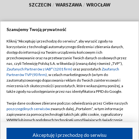
SZCZECIN
/
WARSZAWA
/
WROCŁAW
Szanujemy Twoją prywatność
Dołącz do nas:
Kliknij "Akceptuję i przechodzę do serwisu", aby wyrazić zgody na
korzystanie z technologii automatycznego śledzenia i zbierania danych,
TVP
dostęp do informacji na Twoim urządzeniu końcowym i ich
Abonament TVP
przechowywanie oraz na przetwarzanie Twoich danych osobowych przez
Regulamin TVP
nas, czyli Telewizję Polską S.A. w likwidacji (zwaną dalej również „TVP”),
Emisja w TVP
Polityka prywatności
Zaufanych Partnerów z IAB* (1201 firm)
oraz pozostałych
Zaufanych
Partnerów TVP (93 firm)
, w celach marketingowych (w tym do
Centrum informacji TVP
Moje zgody
zautomatyzowanego dopasowania reklam do Twoich zainteresowań i
mierzenia ich skuteczności) i pozostałych, które wskazujemy poniżej, a
Naziemna Telewizja Cyfrowa
Pomoc
także zgody na udostępnianie przez nas identyfikatora PPID do Google.
Sklep TVP
Biuro reklamy
Twoje dane osobowe zbierane podczas odwiedzania przez Ciebie naszych
Rada Programowa
Kontakt
poszczególnych serwisów
zwanych dalej „Portalem”, w tym informacje
zapisywane za pomocą technologii takich jak: pliki cookie, sygnalizatory
System NOS
WWW lub innych podobnych technologii umożliwiających świadczenie
dopasowanych i bezpiecznych usług, personalizację treści oraz reklam,
Informacje o nadawcy
Kanały
udostępnianie funkcji mediów społecznościowych oraz analizowanie
Akceptuję i przechodzę do serwisu
ruchu w Internecie.
Program dla prasy