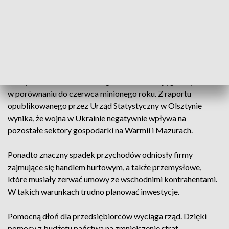
ma być winą rosnących cen usług hotelarskich. To właśnie
wzrost kosztów utrzymania obiektu, wynikający z coraz
wyższej inflacji, powoduje wzrost cen noclegu i mniejsze
obłożenie hotelu. Z podobnymi problemami zmagają się
restauratorzy.
Nie tylko zakwaterowanie i gastronomia mają gorszy okres
w porównaniu do czerwca minionego roku. Z raportu
opublikowanego przez Urząd Statystyczny w Olsztynie
wynika, że wojna w Ukrainie negatywnie wpływa na
pozostałe sektory gospodarki na Warmii i Mazurach.
Ponadto znaczny spadek przychodów odniosły firmy
zajmujące się handlem hurtowym, a także przemysłowe,
które musiały zerwać umowy ze wschodnimi kontrahentami.
W takich warunkach trudno planować inwestycje.
Pomocną dłoń dla przedsiębiorców wyciąga rząd. Dzięki
pomocy z budżetu państwa na zmniejszenie strat