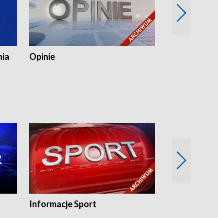
nia
Opinie
Opinie Elblą
Informacje Sport
Flesz sport