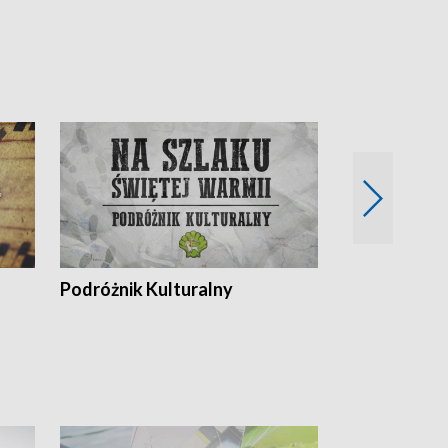
Podróżnik Kulturalny
Okolice Szla