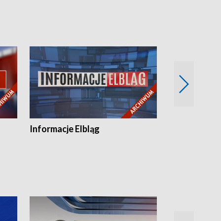
Informacje Elbląg
Wstaje nowy