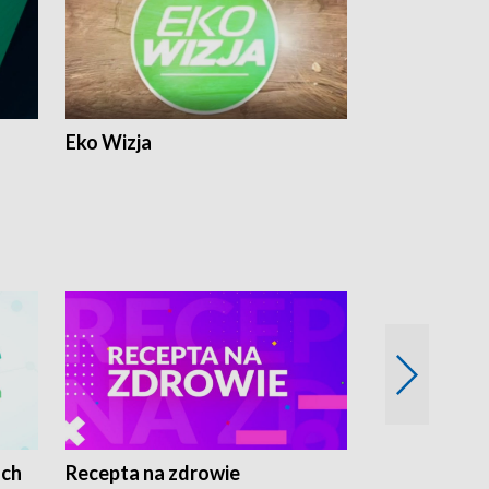
Eko Wizja
ach
Recepta na zdrowie
Wybieram z