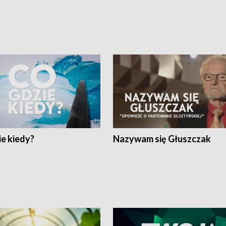
e kiedy?
Nazywam się Głuszczak