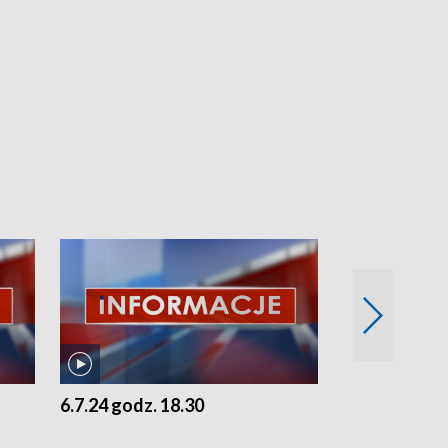
6.7.24 godz. 18.30
5.7.24 godz. 