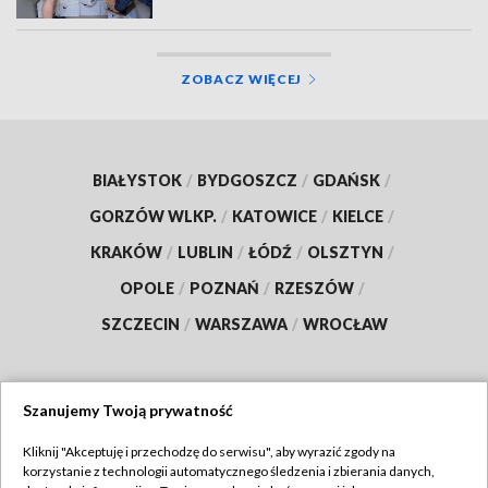
ZOBACZ WIĘCEJ
BIAŁYSTOK
/
BYDGOSZCZ
/
GDAŃSK
/
GORZÓW WLKP.
/
KATOWICE
/
KIELCE
/
KRAKÓW
/
LUBLIN
/
ŁÓDŹ
/
OLSZTYN
/
OPOLE
/
POZNAŃ
/
RZESZÓW
/
SZCZECIN
/
WARSZAWA
/
WROCŁAW
Szanujemy Twoją prywatność
Dołącz do nas:
Kliknij "Akceptuję i przechodzę do serwisu", aby wyrazić zgody na
korzystanie z technologii automatycznego śledzenia i zbierania danych,
TVP