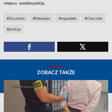
miejscu - podała policja.
#Szczytno
#Nawojec
#wypadek
#Chorzele
#policja
ZOBACZ TAKŻE