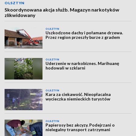
OLSZTYN
Skoordynowana akcja służb. Magazyn narkotyków
zlikwidowany
OLSZTYN
Uszkodzone dachy i połamane drzewa.
Przez region przeszły burze z gradem
OLSZTYN
Uderzenie w narkobiznes. Marihuanę
hodowali w szklarni
OLSZTYN
Kara za ciekawość. Nieopłacalna
wycieczka niemieckich turystów
OLSZTYN
Papierosy bez akcyzy. Podejrzani o
nielegalny transport zatrzymani