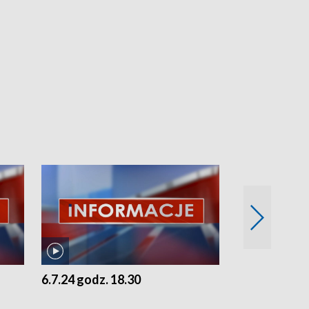
6.7.24 godz. 18.30
5.7.24 godz. 