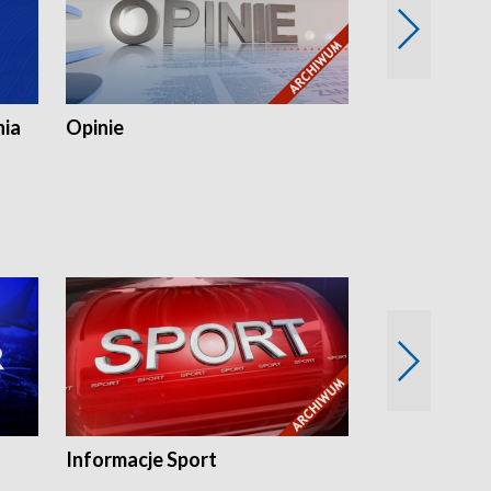
nia
Opinie
Opinie Elblą
Informacje Sport
Flesz sport