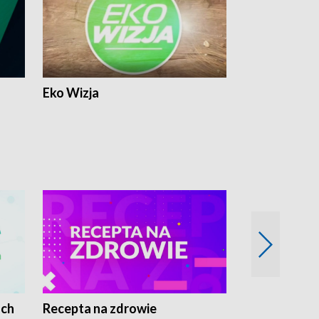
Eko Wizja
ach
Recepta na zdrowie
Wybieram z