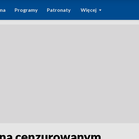
ma
Programy
Patronaty
Więcej
i na cenzurowanym