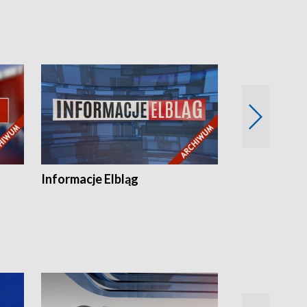
Informacje Elbląg
Wstaje nowy