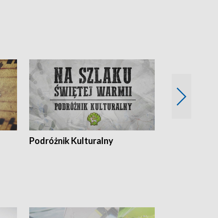
Podróżnik Kulturalny
Okolice Szla