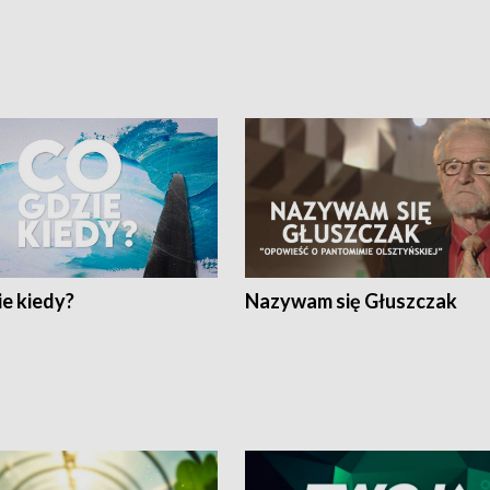
e kiedy?
Nazywam się Głuszczak