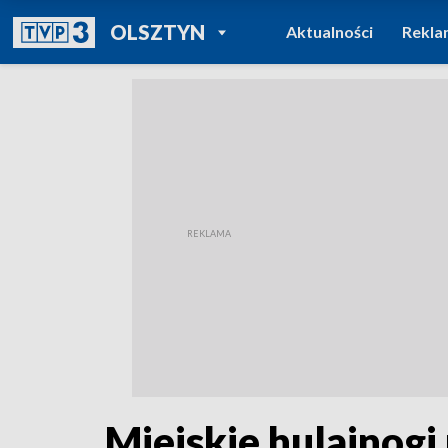
POWRÓT DO
OLSZTYN
Aktualności
Rekla
TVP REGIONY
Miejskie hulajnog