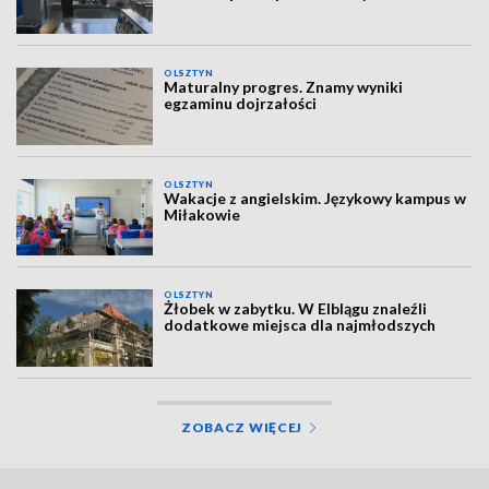
OLSZTYN
Maturalny progres. Znamy wyniki
egzaminu dojrzałości
OLSZTYN
Wakacje z angielskim. Językowy kampus w
Miłakowie
OLSZTYN
Żłobek w zabytku. W Elblągu znaleźli
dodatkowe miejsca dla najmłodszych
ZOBACZ WIĘCEJ