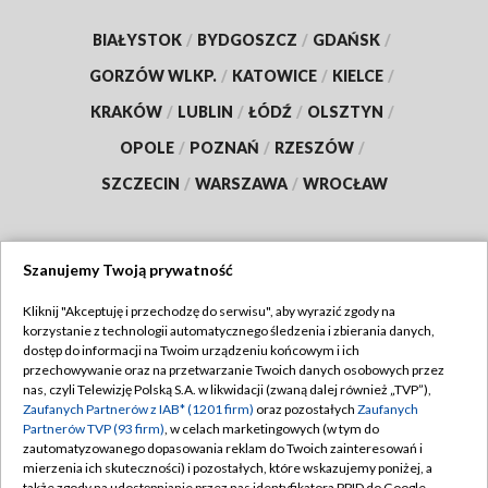
BIAŁYSTOK
/
BYDGOSZCZ
/
GDAŃSK
/
GORZÓW WLKP.
/
KATOWICE
/
KIELCE
/
KRAKÓW
/
LUBLIN
/
ŁÓDŹ
/
OLSZTYN
/
OPOLE
/
POZNAŃ
/
RZESZÓW
/
SZCZECIN
/
WARSZAWA
/
WROCŁAW
Szanujemy Twoją prywatność
Dołącz do nas:
Kliknij "Akceptuję i przechodzę do serwisu", aby wyrazić zgody na
korzystanie z technologii automatycznego śledzenia i zbierania danych,
TVP
dostęp do informacji na Twoim urządzeniu końcowym i ich
Abonament TVP
przechowywanie oraz na przetwarzanie Twoich danych osobowych przez
Regulamin TVP
nas, czyli Telewizję Polską S.A. w likwidacji (zwaną dalej również „TVP”),
Emisja w TVP
Polityka prywatności
Zaufanych Partnerów z IAB* (1201 firm)
oraz pozostałych
Zaufanych
Partnerów TVP (93 firm)
, w celach marketingowych (w tym do
Centrum informacji TVP
Moje zgody
zautomatyzowanego dopasowania reklam do Twoich zainteresowań i
mierzenia ich skuteczności) i pozostałych, które wskazujemy poniżej, a
Naziemna Telewizja Cyfrowa
Pomoc
także zgody na udostępnianie przez nas identyfikatora PPID do Google.