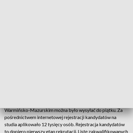
Najpopularniejsze kierunki w regionie
Na ponad 350 uczelniach wyższych w całej Polsce
trwa elektroniczna rekrutacja kandydatów na
studia. W nowym roku akademickim do wyboru jest
blisko półtora tysiąca kierunków.
Dokumenty na studia stacjonarne na Uniwersytecie
Warmińsko-Mazurskim można było wysyłać do piątku. Za
pośrednictwem internetowej rejestracji kandydatów na
studia aplikowało 12 tysięcy osób. Rejestracja kandydatów
to dopiero pierwszy etap rekrutacji. Listę zakwalifikowanych