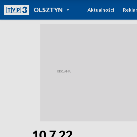
POWRÓT DO
OLSZTYN
Aktualności
Rekla
TVP REGIONY
10.7.22