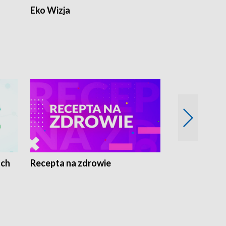
Eko Wizja
ach
Recepta na zdrowie
Wybieram z