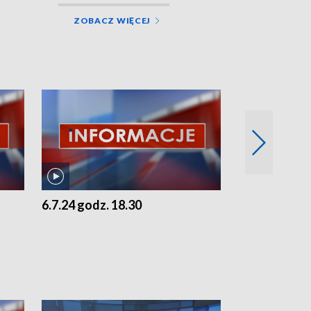
ZOBACZ WIĘCEJ
6.7.24 godz. 18.30
5.7.24 godz. 