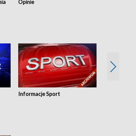
nia
Opinie
Opinie Elblą
Informacje Sport
Flesz sport