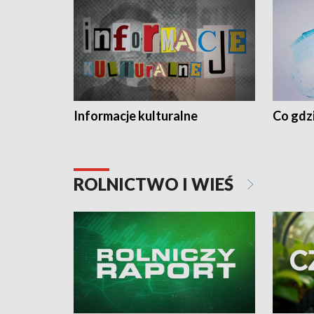
Informacje kulturalne
Co gdzi
ROLNICTWO I WIEŚ