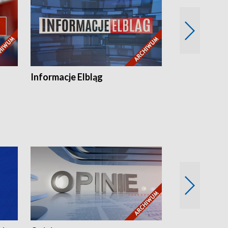
Informacje Elbląg
Wstaje nowy