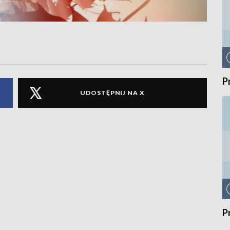
P
UDOSTĘPNIJ NA X
P