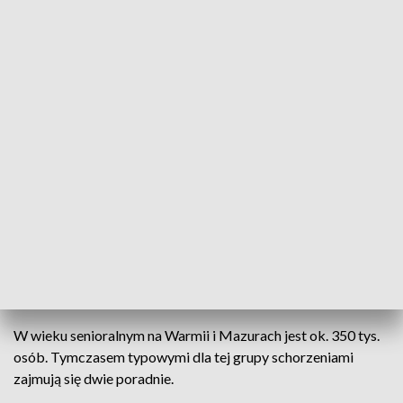
pacjentów z COVID-19. Teraz powrócił pomysł otwarcia
oddziału geriatrycznego, a szpital przystąpił do konkursu
ofert na podpisanie umowy z NFZ. Jego rozstrzygnięcie
nastąpi 15 lipca.
Jako społeczeństwo starzejemy się, bo statystycznie żyjemy
coraz dłużej. Dłuższa starość nie oznacza jednak pogodnej i
zdrowej jesieni życia.
- Mogą pojawić się schorzenia układu krążenia, schorzenia
metaboliczne jak cukrzyca, a dodatkowo do tego
wszystkiego schorzenia narządów ruchu, czyli zmiany
zwyrodnieniowe w obrębie stawów, w obrębie kręgosłupa -
wylicza Roman Wziątek, lekarz POZ.
W wieku senioralnym na Warmii i Mazurach jest ok. 350 tys.
osób. Tymczasem typowymi dla tej grupy schorzeniami
zajmują się dwie poradnie.