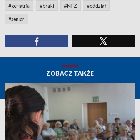
#geriatria
#braki
#NFZ
#oddział
#senior
ZOBACZ TAKŻE