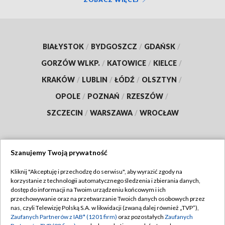
BIAŁYSTOK
/
BYDGOSZCZ
/
GDAŃSK
/
GORZÓW WLKP.
/
KATOWICE
/
KIELCE
/
KRAKÓW
/
LUBLIN
/
ŁÓDŹ
/
OLSZTYN
/
OPOLE
/
POZNAŃ
/
RZESZÓW
/
SZCZECIN
/
WARSZAWA
/
WROCŁAW
Szanujemy Twoją prywatność
Dołącz do nas:
Kliknij "Akceptuję i przechodzę do serwisu", aby wyrazić zgody na
korzystanie z technologii automatycznego śledzenia i zbierania danych,
TVP
dostęp do informacji na Twoim urządzeniu końcowym i ich
Abonament TVP
przechowywanie oraz na przetwarzanie Twoich danych osobowych przez
Regulamin TVP
nas, czyli Telewizję Polską S.A. w likwidacji (zwaną dalej również „TVP”),
Emisja w TVP
Polityka prywatności
Zaufanych Partnerów z IAB* (1201 firm)
oraz pozostałych
Zaufanych