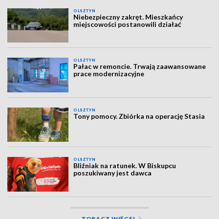
OLSZTYN
Niebezpieczny zakręt. Mieszkańcy
miejscowości postanowili działać
OLSZTYN
Pałac w remoncie. Trwają zaawansowane
prace modernizacyjne
OLSZTYN
Tony pomocy. Zbiórka na operację Stasia
OLSZTYN
Bliźniak na ratunek. W Biskupcu
poszukiwany jest dawca
ZOBACZ WIĘCEJ