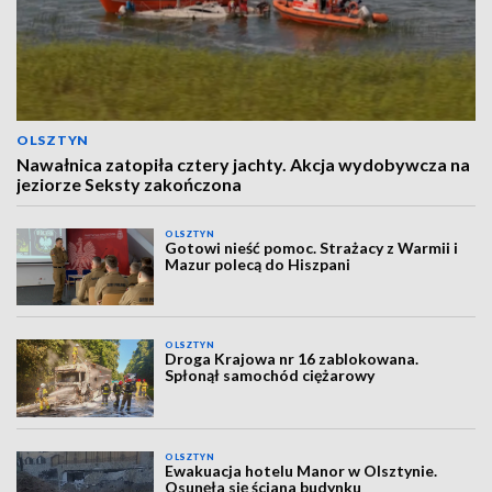
OLSZTYN
Nawałnica zatopiła cztery jachty. Akcja wydobywcza na
jeziorze Seksty zakończona
OLSZTYN
Gotowi nieść pomoc. Strażacy z Warmii i
Mazur polecą do Hiszpani
OLSZTYN
Droga Krajowa nr 16 zablokowana.
Spłonął samochód ciężarowy
OLSZTYN
Ewakuacja hotelu Manor w Olsztynie.
Osunęła się ściana budynku