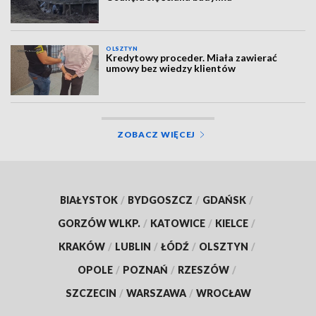
OLSZTYN
Kredytowy proceder. Miała zawierać
umowy bez wiedzy klientów
ZOBACZ WIĘCEJ
BIAŁYSTOK
/
BYDGOSZCZ
/
GDAŃSK
/
GORZÓW WLKP.
/
KATOWICE
/
KIELCE
/
KRAKÓW
/
LUBLIN
/
ŁÓDŹ
/
OLSZTYN
/
OPOLE
/
POZNAŃ
/
RZESZÓW
/
SZCZECIN
/
WARSZAWA
/
WROCŁAW