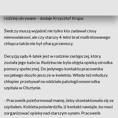
obrażeń, złamań, które powstały w różnym czasie, na różnym
etapie gojenia, co od razu zasugerowało, że jest coś przez
rodzinę ukrywane – dodaje Krzysztof Krupa.
Śledczy muszą wyjaśnić nie tylko kto zadawał ciosy
niemowlakowi, ale czy starszy 4-letni brat maltretowanego
chłopca także nie był ofiarą przemocy.
Decyzją sądu 4-latek jest w rodzinie zastępczej, którą
została jego babcia. Rodzina nie była objęta opieką ośrodka
pomocy społecznej. Do jedynego kontaktu pracownika
socjalnego doszło jeszcze w kwietniu. Wtedy też młodszy
chłopiec przebywał na oddziale patologii noworodka
szpitala w Olsztynie.
- Pracownik poinformował mamę, żeby skontaktowała się ze
szpitalem. Kobieta potwierdziła, iż kontakt nawiąże, bo musi
zorganizować opiekę nad starszym synem. Pracownik