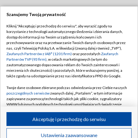
Szanujemy Twoją prywatność
Dołącz do nas:
Kliknij "Akceptuję i przechodzę do serwisu", aby wyrazić zgody na
korzystanie z technologii automatycznego śledzenia i zbierania danych,
TVP
dostęp do informacji na Twoim urządzeniu końcowym i ich
Abonament TVP
przechowywanie oraz na przetwarzanie Twoich danych osobowych przez
Regulamin TVP
nas, czyli Telewizję Polską S.A. w likwidacji (zwaną dalej również „TVP”),
Emisja w TVP
Polityka prywatności
Zaufanych Partnerów z IAB* (1201 firm)
oraz pozostałych
Zaufanych
Partnerów TVP (93 firm)
, w celach marketingowych (w tym do
Centrum informacji TVP
Moje zgody
zautomatyzowanego dopasowania reklam do Twoich zainteresowań i
mierzenia ich skuteczności) i pozostałych, które wskazujemy poniżej, a
Naziemna Telewizja Cyfrowa
Pomoc
także zgody na udostępnianie przez nas identyfikatora PPID do Google.
Sklep TVP
Biuro reklamy
Twoje dane osobowe zbierane podczas odwiedzania przez Ciebie naszych
Rada Programowa
Kontakt
poszczególnych serwisów
zwanych dalej „Portalem”, w tym informacje
zapisywane za pomocą technologii takich jak: pliki cookie, sygnalizatory
System NOS
WWW lub innych podobnych technologii umożliwiających świadczenie
dopasowanych i bezpiecznych usług, personalizację treści oraz reklam,
Informacje o nadawcy
Kanały
udostępnianie funkcji mediów społecznościowych oraz analizowanie
Akceptuję i przechodzę do serwisu
ruchu w Internecie.
Program dla prasy
©2026 Telewizja Polska S.A. w likwidacji
Biuro Reklamy
Twoje dane osobowe zbierane podczas odwiedzania przez Ciebie
Ustawienia zaawansowane