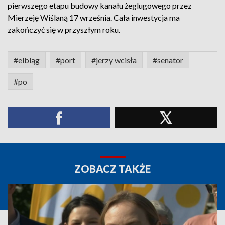
pierwszego etapu budowy kanału żeglugowego przez
Mierzeję Wiślaną 17 września. Cała inwestycja ma
zakończyć się w przyszłym roku.
#elbląg
#port
#jerzy wcisła
#senator
#po
ZOBACZ TAKŻE