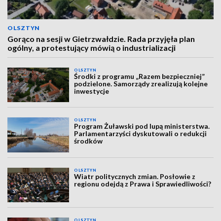
OLSZTYN
Gorąco na sesji w Gietrzwałdzie. Rada przyjęła plan
ogólny, a protestujący mówią o industrializacji
OLSZTYN
Środki z programu „Razem bezpieczniej”
podzielone. Samorządy zrealizują kolejne
inwestycje
OLSZTYN
Program Żuławski pod lupą ministerstwa.
Parlamentarzyści dyskutowali o redukcji
środków
OLSZTYN
Wiatr politycznych zmian. Posłowie z
regionu odejdą z Prawa i Sprawiedliwości?
OLSZTYN