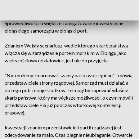
Senator PO Jerzy Wcisła negatywnie odniósł się do
czwartkowego apelu przedstawicieli Prawa i
Sprawiedliwości o większe zaangażowanie inwestycyjne
elbląskiego samorządu w elbląski port.
Zdaniem Wcisły scenariusz, wedle którego skarb państwa
włącza się w zarządzanie portem morskim w Elblągu jako
większościowy udziałowiec, jest nie do przyjęcia.
”Nie możemy zmarnować szansy na rozwój regionu” - mówią
przedstawiciele strony rządowej. Samorząd musi działać, a
do tego potrzebuje środków. Te mógłby zapewnić właśnie
skarb państwa, który ma większe możliwości, o czym mówili
przedstawiciele PiS już podczas wtorkowej konferencji
prasowej.
Inwestycji zdaniem przedstawicieli partii rządzącej jest
zdecydowanie za mało. Czas biegnie nieubłaganie. Otwarcie