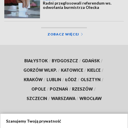
Radni przegłosowali referendum ws.
odwołania burmistrza Olecka
ZOBACZ WIĘCEJ
BIAŁYSTOK
/
BYDGOSZCZ
/
GDAŃSK
/
GORZÓW WLKP.
/
KATOWICE
/
KIELCE
/
KRAKÓW
/
LUBLIN
/
ŁÓDŹ
/
OLSZTYN
/
OPOLE
/
POZNAŃ
/
RZESZÓW
/
SZCZECIN
/
WARSZAWA
/
WROCŁAW
Szanujemy Twoją prywatność
Dołącz do nas: