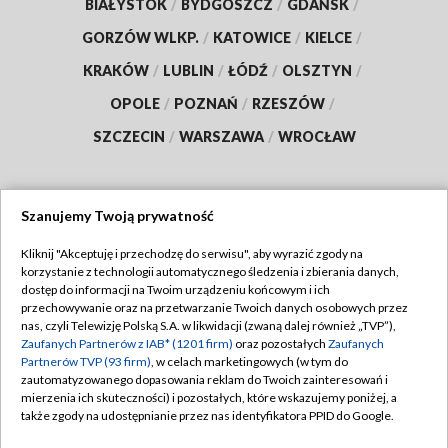
BIAŁYSTOK
/
BYDGOSZCZ
/
GDAŃSK
/
GORZÓW WLKP.
/
KATOWICE
/
KIELCE
/
KRAKÓW
/
LUBLIN
/
ŁÓDŹ
/
OLSZTYN
/
OPOLE
/
POZNAŃ
/
RZESZÓW
/
SZCZECIN
/
WARSZAWA
/
WROCŁAW
Szanujemy Twoją prywatność
Dołącz do nas:
Kliknij "Akceptuję i przechodzę do serwisu", aby wyrazić zgody na
korzystanie z technologii automatycznego śledzenia i zbierania danych,
TVP
dostęp do informacji na Twoim urządzeniu końcowym i ich
Abonament TVP
przechowywanie oraz na przetwarzanie Twoich danych osobowych przez
Regulamin TVP
nas, czyli Telewizję Polską S.A. w likwidacji (zwaną dalej również „TVP”),
Emisja w TVP
Zaufanych Partnerów z IAB* (1201 firm)
oraz pozostałych
Zaufanych
Polityka prywatności
Partnerów TVP (93 firm)
, w celach marketingowych (w tym do
Centrum informacji TVP
Moje zgody
zautomatyzowanego dopasowania reklam do Twoich zainteresowań i
mierzenia ich skuteczności) i pozostałych, które wskazujemy poniżej, a
Naziemna Telewizja Cyfrowa
Pomoc
także zgody na udostępnianie przez nas identyfikatora PPID do Google.
Sklep TVP
Biuro reklamy