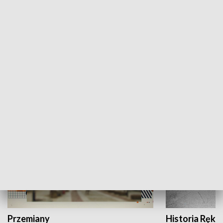
Moje miejsce
Winda region
HISTORIA
Przemiany
Historia Ręką