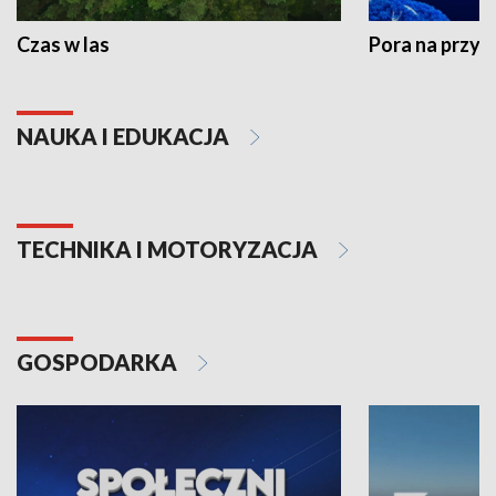
Czas w las
Pora na przyr
NAUKA I EDUKACJA
TECHNIKA I MOTORYZACJA
GOSPODARKA