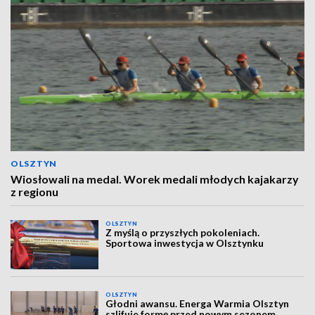
OLSZTYN
Wiosłowali na medal. Worek medali młodych kajakarzy
z regionu
OLSZTYN
Z myślą o przyszłych pokoleniach.
Sportowa inwestycja w Olsztynku
OLSZTYN
Głodni awansu. Energa Warmia Olsztyn
szlifuje formę przed nowym sezonem