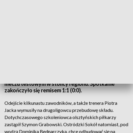
Remis Stomilu z Sokołem
Przygotowujący się do piłkarskiej jesieni zawodnicy
Stomilu Olsztyn i Sokoła Ostróda zmierzyli się w
meczu testowym w stolicy regionu. Spotkanie
zakończyło się remisem 1:1 (0:0).
Odejście kilkunastu zawodników, a także trenera Piotra
Jacka wymusiły na drugoligowcu przebudowę składu.
Dotychczasowego szkoleniowca olsztyńskich piłkarzy
zastąpił Szymon Grabowski. Ostródzki Sokół natomiast, pod
wodzą Dominika Bednarczyka, chce odbudować się na