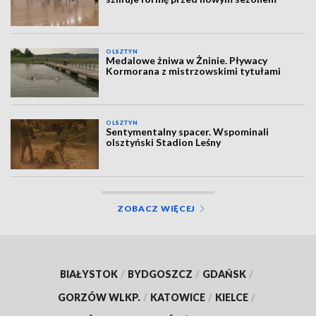
OLSZTYN
Medalowe żniwa w Żninie. Pływacy
Kormorana z mistrzowskimi tytułami
OLSZTYN
Sentymentalny spacer. Wspominali
olsztyński Stadion Leśny
ZOBACZ WIĘCEJ
BIAŁYSTOK
/
BYDGOSZCZ
/
GDAŃSK
/
GORZÓW WLKP.
/
KATOWICE
/
KIELCE
/