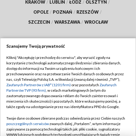
KRAKÓW
/
LUBLIN
/
ŁÓDŹ
/
OLSZTYN
/
OPOLE
/
POZNAŃ
/
RZESZÓW
/
SZCZECIN
/
WARSZAWA
/
WROCŁAW
Szanujemy Twoją prywatność
Dołącz do nas:
Kliknij "Akceptuję i przechodzę do serwisu", aby wyrazić zgody na
korzystanie z technologii automatycznego śledzenia i zbierania danych,
TVP
dostęp do informacji na Twoim urządzeniu końcowym i ich
Abonament TVP
przechowywanie oraz na przetwarzanie Twoich danych osobowych przez
Regulamin TVP
nas, czyli Telewizję Polską S.A. w likwidacji (zwaną dalej również „TVP”),
Emisja w TVP
Polityka prywatności
Zaufanych Partnerów z IAB* (1201 firm)
oraz pozostałych
Zaufanych
Partnerów TVP (93 firm)
, w celach marketingowych (w tym do
Centrum informacji TVP
Moje zgody
zautomatyzowanego dopasowania reklam do Twoich zainteresowań i
mierzenia ich skuteczności) i pozostałych, które wskazujemy poniżej, a
Naziemna Telewizja Cyfrowa
Pomoc
także zgody na udostępnianie przez nas identyfikatora PPID do Google.
Sklep TVP
Biuro reklamy
Twoje dane osobowe zbierane podczas odwiedzania przez Ciebie naszych
Rada Programowa
Kontakt
poszczególnych serwisów
zwanych dalej „Portalem”, w tym informacje
zapisywane za pomocą technologii takich jak: pliki cookie, sygnalizatory
System NOS
WWW lub innych podobnych technologii umożliwiających świadczenie