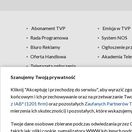
Abonament TVP
Emisja w TVP
Rada Programowa
System NOS
Biuro Reklamy
Ogłoszenie pr
Oferta Handlowa
Akademia Tele
Telegazeta ogłoszenia
Szanujemy Twoją prywatność
Regulamin TVP
Kliknij "Akceptuję i przechodzę do serwisu", aby wyrazić zg
końcowym i ich przechowywanie oraz na przetwarzanie Twoich
z IAB* (1201 firm)
oraz pozostałych
Zaufanych Partnerów T
mierzenia ich skuteczności) i pozostałych, które wskazujemy
Twoje dane osobowe zbierane podczas odwiedzania przez 
takich jak: pliki cookie, sygnalizatory WWW lub innych pod