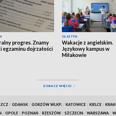
N
OLSZTYN
alny progres. Znamy
Wakacje z angielskim.
i egzaminu dojrzałości
Językowy kampus w
Miłakowie
ZOBACZ WIĘCEJ
SZCZ
/
GDAŃSK
/
GORZÓW WLKP.
/
KATOWICE
/
KIELCE
/
KRA
N
/
OPOLE
/
POZNAŃ
/
RZESZÓW
/
SZCZECIN
/
WARSZAWA
/
W