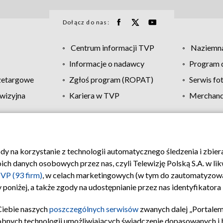
Dołącz do nas:
Centrum informacji TVP
Naziemna
Informacje o nadawcy
Program d
zetargowe
Zgłoś program (ROPAT)
Serwis fo
wizyjna
Kariera w TVP
Merchandi
Polityka prywatności
Moje zgody
Pomoc
Biuro re
ody na korzystanie z technologii automatycznego śledzenia i zbie
 danych osobowych przez nas, czyli Telewizję Polską S.A. w likw
VP (93 firm)
, w celach marketingowych (w tym do zautomatyzow
 poniżej, a także zgody na udostępnianie przez nas identyfikator
Ciebie naszych
poszczególnych serwisów
zwanych dalej „Portalem
obnych technologii umożliwiających świadczenie dopasowanych i be