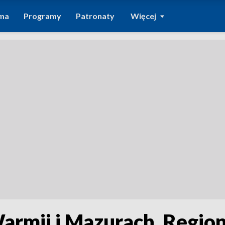
ma
Programy
Patronaty
Więcej
armii i Mazurach. Region