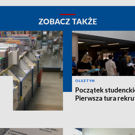
ZOBACZ TAKŻE
OLSZTYN
Początek studencki
Pierwsza tura rekru