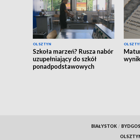
OLSZTYN
OLSZTY
Szkoła marzeń? Rusza nabór
Matur
uzupełniający do szkół
wynik
ponadpodstawowych
BIAŁYSTOK
/
BYDGO
OLSZTY