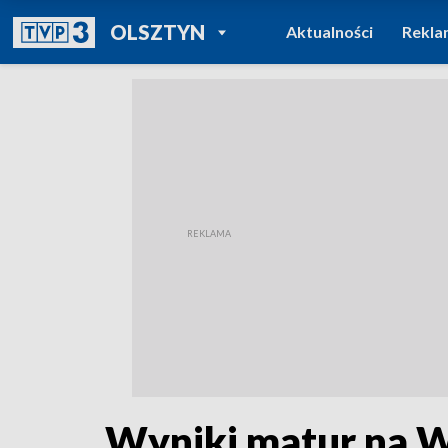
POWRÓT DO
OLSZTYN
Aktualności
Rekla
TVP REGIONY
Wyniki matur na W