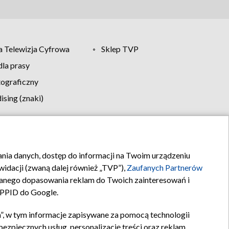
 Telewizja Cyfrowa
Sklep TVP
la prasy
tograficzny
sing (znaki)
klamy
Kontakt
rania danych, dostęp do informacji na Twoim urządzeniu
idacji (zwaną dalej również „TVP”),
Zaufanych Partnerów
anego dopasowania reklam do Twoich zainteresowań i
a PPID do Google.
”, w tym informacje zapisywane za pomocą technologii
zpiecznych usług, personalizację treści oraz reklam,