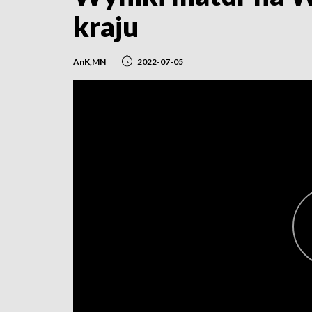
kraju
AnK,MN
2022-07-05