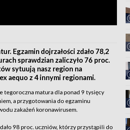
r. Egzamin dojrzałości zdało 78,2
urach sprawdzian zaliczyło 76 proc.
ów sytuują nasz region na
ex aequo z 4 innymi regionami.
że tegoroczna matura dla ponad 9 tysięcy
niem, a przygotowania do egzaminu
powodu zakażeń koronawirusem.
dało 98 proc. uczniów, którzy przystąpili do