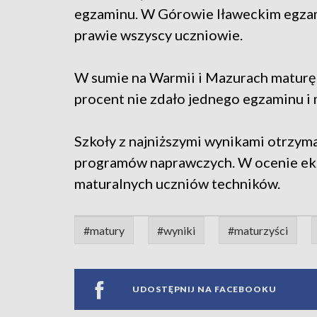
egzaminu. W Górowie Iławeckim egzami
prawie wszyscy uczniowie.
W sumie na Warmii i Mazurach maturę z
procent nie zdało jednego egzaminu i
Szkoły z najniższymi wynikami otrzyma
programów naprawczych. W ocenie ek
maturalnych uczniów techników.
#matury
#wyniki
#maturzyści
UDOSTĘPNIJ NA FACEBOOKU