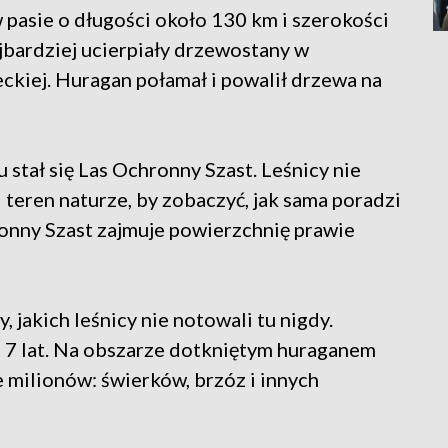
 pasie o długości około 130 km i szerokości
jbardziej ucierpiały drzewostany w
eckiej. Huragan połamał i powalił drzewa na
tał się Las Ochronny Szast. Leśnicy nie
i teren naturze, by zobaczyć, jak sama poradzi
ronny Szast zajmuje powierzchnię prawie
y, jakich leśnicy nie notowali tu nigdy.
 7 lat. Na obszarze dotkniętym huraganem
 milionów: świerków, brzóz i innych