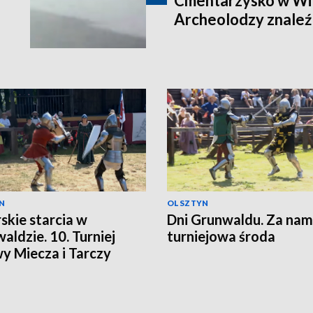
Cmentarzysko w Wi
Archeolodzy znaleźl
N
OLSZTYN
skie starcia w
Dni Grunwaldu. Za nam
aldzie. 10. Turniej
turniejowa środa
y Miecza i Tarczy