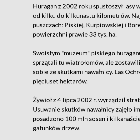
Huragan z 2002 roku spustoszył lasy w
od kilku do kilkunastu kilometrów. Na
puszczach: Piskiej, Kurpiowskiej i Bor
powierzchni prawie 33 tys. ha.
Swoistym "muzeum" piskiego huraganu s
sprzątali tu wiatrołomów, ale zostawil
sobie ze skutkami nawałnicy. Las Och
pięciuset hektarów.
Żywioł z 4 lipca 2002 r. wyrządził strat
Usuwanie skutków nawałnicy zajęło im
posadzono 100 mln sosen i kilkanaście
gatunków drzew.