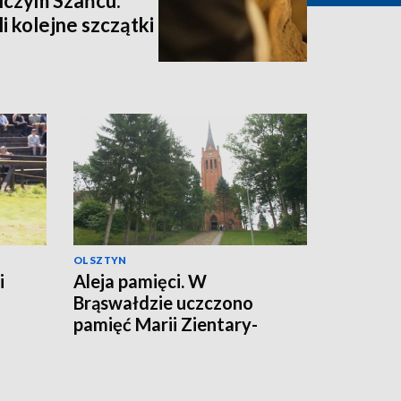
lczym Szańcu.
i kolejne szczątki
OLSZTYN
i
Aleja pamięci. W
Brąswałdzie uczczono
pamięć Marii Zientary-
Malewskiej i Walentego
Barczewskiego