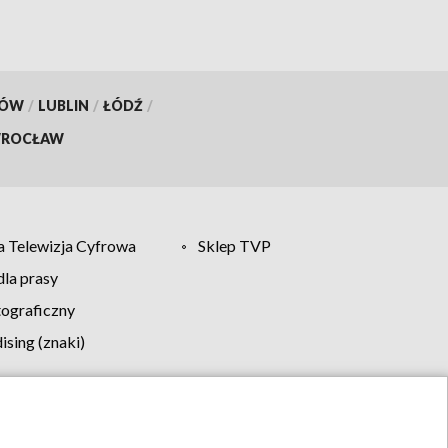
KÓW
/
LUBLIN
/
ŁÓDŹ
/
ROCŁAW
 Telewizja Cyfrowa
Sklep TVP
la prasy
tograficzny
sing (znaki)
klamy
Kontakt