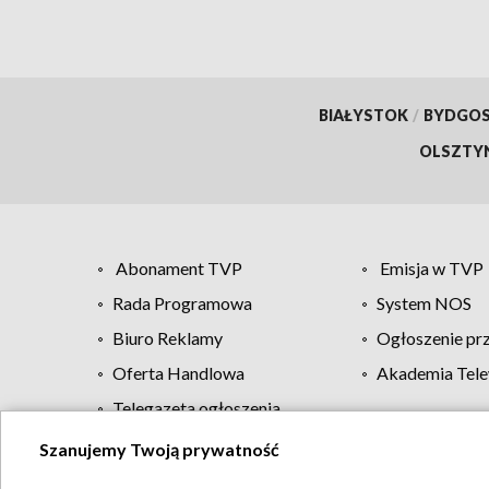
BIAŁYSTOK
/
BYDGO
OLSZTY
Abonament TVP
Emisja w TVP
Rada Programowa
System NOS
Biuro Reklamy
Ogłoszenie pr
Oferta Handlowa
Akademia Tele
Telegazeta ogłoszenia
Szanujemy Twoją prywatność
Regulamin TVP