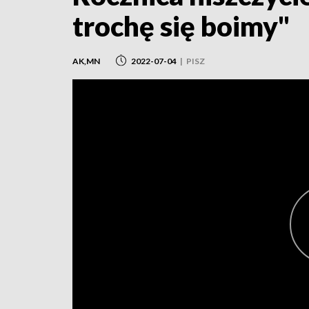
trochę się boimy"
AK,MN
2022-07-04
|
PISZ