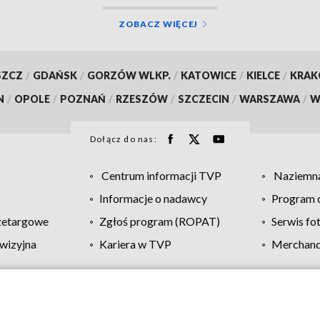
ZOBACZ WIĘCEJ
SZCZ
/
GDAŃSK
/
GORZÓW WLKP.
/
KATOWICE
/
KIELCE
/
KRA
N
/
OPOLE
/
POZNAŃ
/
RZESZÓW
/
SZCZECIN
/
WARSZAWA
/
W
Dołącz do nas:
Centrum informacji TVP
Naziemna
Informacje o nadawcy
Program d
zetargowe
Zgłoś program (ROPAT)
Serwis fo
wizyjna
Kariera w TVP
Merchandi
Polityka prywatności
Moje zgody
Pomoc
Biuro re