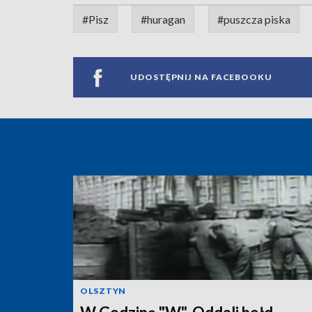
#Pisz
#huragan
#puszcza piska
UDOSTĘPNIJ NA FACEBOOKU
OLSZTYN