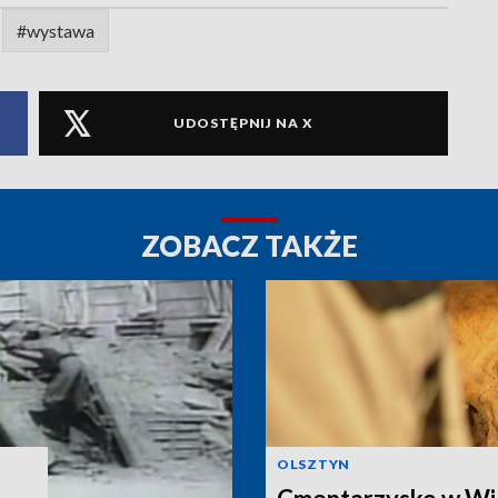
#wystawa
UDOSTĘPNIJ NA X
ZOBACZ TAKŻE
OLSZTYN