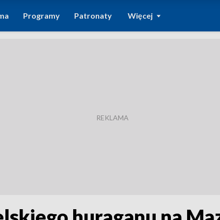
ma
Programy
Patronaty
Więcej
elskiego huraganu na Maz