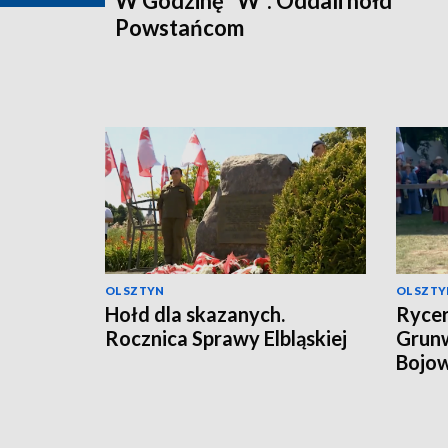
W Godzinę "W". Oddali hołd
Powstańcom
OLSZTYN
OLSZTY
Hołd dla skazanych.
Rycer
Rocznica Sprawy Elbląskiej
Grunw
Bojow