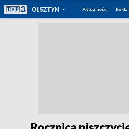
POWRÓT DO
OLSZTYN
Aktualności
Rekla
TVP REGIONY
Rocznica niszczyci