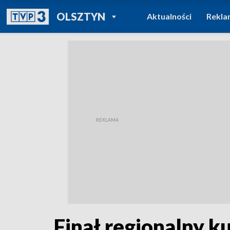
POWRÓT DO
OLSZTYN
Aktualności
Rekla
TVP REGIONY
Finał regionalny 