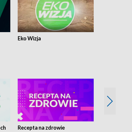
Eko Wizja
ach
Recepta na zdrowie
Wybieram z