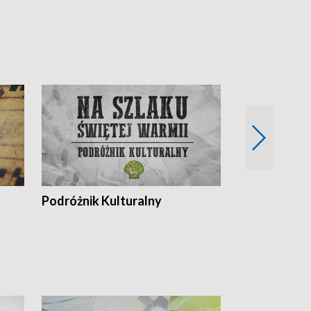
Podróżnik Kulturalny
Okolice Szla