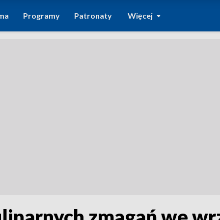
ma
Programy
Patronaty
Więcej
kulinarnych zmagań we wr