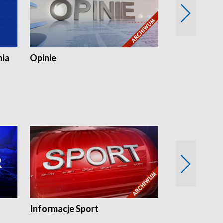
nia
Opinie
Opinie Elblą
Informacje Sport
Flesz sport