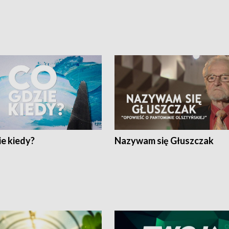
e kiedy?
Nazywam się Głuszczak