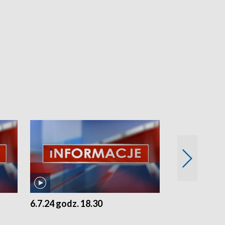
6.7.24 godz. 18.30
5.7.24 godz. 