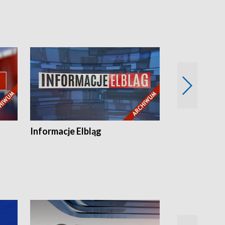
Informacje Elbląg
Wstaje nowy