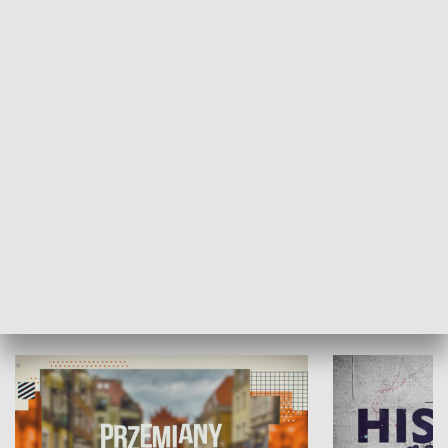
SPOŁECZEŃSTWO
Moje miejsce
Winda region
HISTORIA