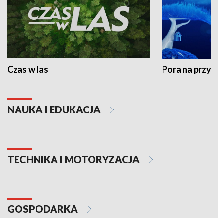
Czas w las
Pora na przyr
NAUKA I EDUKACJA
TECHNIKA I MOTORYZACJA
GOSPODARKA