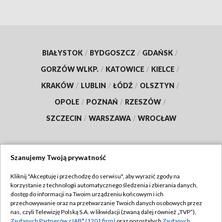
BIAŁYSTOK
/
BYDGOSZCZ
/
GDAŃSK
/
GORZÓW WLKP.
/
KATOWICE
/
KIELCE
/
KRAKÓW
/
LUBLIN
/
ŁÓDŹ
/
OLSZTYN
/
OPOLE
/
POZNAŃ
/
RZESZÓW
/
SZCZECIN
/
WARSZAWA
/
WROCŁAW
Szanujemy Twoją prywatność
Dołącz do nas:
Kliknij "Akceptuję i przechodzę do serwisu", aby wyrazić zgody na
korzystanie z technologii automatycznego śledzenia i zbierania danych,
TVP
dostęp do informacji na Twoim urządzeniu końcowym i ich
Abonament TVP
przechowywanie oraz na przetwarzanie Twoich danych osobowych przez
Regulamin TVP
nas, czyli Telewizję Polską S.A. w likwidacji (zwaną dalej również „TVP”),
Emisja w TVP
Zaufanych Partnerów z IAB* (1201 firm)
oraz pozostałych
Zaufanych
Polityka prywatności