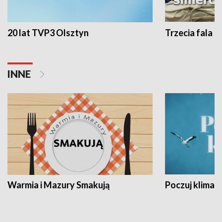
20 lat TVP3 Olsztyn
Trzecia fala -
INNE
Warmia i Mazury Smakują
Poczuj klimat