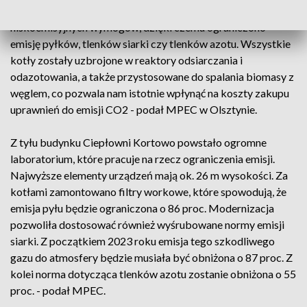
Istniejące kotły węglowe zostały dostosowane do
niskoemisyjnych wymogów, dzięki czemu ograniczono
emisję pyłków, tlenków siarki czy tlenków azotu. Wszystkie
kotły zostały uzbrojone w reaktory odsiarczania i
odazotowania, a także przystosowane do spalania biomasy z
węglem, co pozwala nam istotnie wpłynąć na koszty zakupu
uprawnień do emisji CO2 - podał MPEC w Olsztynie.
Z tyłu budynku Ciepłowni Kortowo powstało ogromne
laboratorium, które pracuje na rzecz ograniczenia emisji.
Najwyższe elementy urządzeń mają ok. 26 m wysokości. Za
kotłami zamontowano filtry workowe, które spowodują, że
emisja pyłu będzie ograniczona o 86 proc. Modernizacja
pozwoliła dostosować również wyśrubowane normy emisji
siarki. Z początkiem 2023 roku emisja tego szkodliwego
gazu do atmosfery będzie musiała być obniżona o 87 proc. Z
kolei norma dotycząca tlenków azotu zostanie obniżona o 55
proc. - podał MPEC.