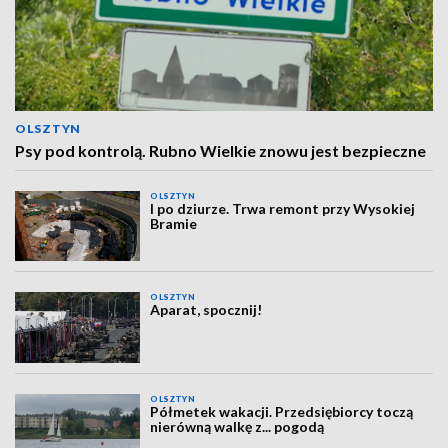
OLSZTYN
Psy pod kontrolą. Rubno Wielkie znowu jest bezpieczne
OLSZTYN
I po dziurze. Trwa remont przy Wysokiej
Bramie
OLSZTYN
Aparat, spocznij!
OLSZTYN
Półmetek wakacji. Przedsiębiorcy toczą
nierówną walkę z... pogodą