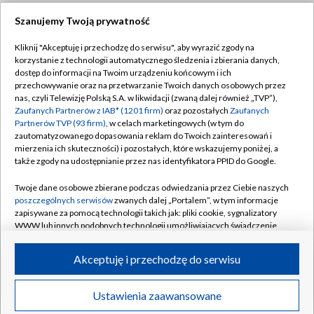
Szanujemy Twoją prywatność
Dołącz do nas:
Kliknij "Akceptuję i przechodzę do serwisu", aby wyrazić zgody na
korzystanie z technologii automatycznego śledzenia i zbierania danych,
TVP
dostęp do informacji na Twoim urządzeniu końcowym i ich
Abonament TVP
przechowywanie oraz na przetwarzanie Twoich danych osobowych przez
Regulamin TVP
nas, czyli Telewizję Polską S.A. w likwidacji (zwaną dalej również „TVP”),
Emisja w TVP
Polityka prywatności
Zaufanych Partnerów z IAB* (1201 firm)
oraz pozostałych
Zaufanych
Partnerów TVP (93 firm)
, w celach marketingowych (w tym do
Centrum informacji TVP
Moje zgody
zautomatyzowanego dopasowania reklam do Twoich zainteresowań i
mierzenia ich skuteczności) i pozostałych, które wskazujemy poniżej, a
Naziemna Telewizja Cyfrowa
Pomoc
także zgody na udostępnianie przez nas identyfikatora PPID do Google.
Sklep TVP
Biuro reklamy
Twoje dane osobowe zbierane podczas odwiedzania przez Ciebie naszych
Rada Programowa
Kontakt
poszczególnych serwisów
zwanych dalej „Portalem”, w tym informacje
zapisywane za pomocą technologii takich jak: pliki cookie, sygnalizatory
System NOS
WWW lub innych podobnych technologii umożliwiających świadczenie
dopasowanych i bezpiecznych usług, personalizację treści oraz reklam,
Informacje o nadawcy
Kanały
udostępnianie funkcji mediów społecznościowych oraz analizowanie
Akceptuję i przechodzę do serwisu
ruchu w Internecie.
Program dla prasy
©2026 Telewizja Polska S.A. w likwidacji
Biuro Reklamy
Twoje dane osobowe zbierane podczas odwiedzania przez Ciebie
Ustawienia zaawansowane
poszczególnych serwisów
na Portalu, takie jak adresy IP, identyfikatory
Ogłoszenie przetargowe