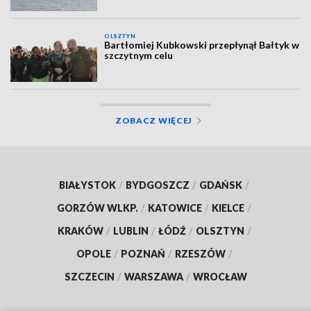
OLSZTYN
Bartłomiej Kubkowski przepłynął Bałtyk w
szczytnym celu
ZOBACZ WIĘCEJ
BIAŁYSTOK
/
BYDGOSZCZ
/
GDAŃSK
/
GORZÓW WLKP.
/
KATOWICE
/
KIELCE
/
KRAKÓW
/
LUBLIN
/
ŁÓDŹ
/
OLSZTYN
/
OPOLE
/
POZNAŃ
/
RZESZÓW
/
SZCZECIN
/
WARSZAWA
/
WROCŁAW