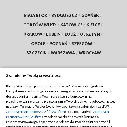
BIAŁYSTOK
/
BYDGOSZCZ
/
GDAŃSK
/
GORZÓW WLKP.
/
KATOWICE
/
KIELCE
/
KRAKÓW
/
LUBLIN
/
ŁÓDŹ
/
OLSZTYN
/
OPOLE
/
POZNAŃ
/
RZESZÓW
/
SZCZECIN
/
WARSZAWA
/
WROCŁAW
Szanujemy Twoją prywatność
Dołącz do nas:
Kliknij "Akceptuję i przechodzę do serwisu", aby wyrazić zgody na
korzystanie z technologii automatycznego śledzenia i zbierania danych,
TVP
dostęp do informacji na Twoim urządzeniu końcowym i ich
Abonament TVP
przechowywanie oraz na przetwarzanie Twoich danych osobowych przez
Regulamin TVP
nas, czyli Telewizję Polską S.A. w likwidacji (zwaną dalej również „TVP”),
Emisja w TVP
Zaufanych Partnerów z IAB* (1201 firm)
oraz pozostałych
Zaufanych
Polityka prywatności
Partnerów TVP (93 firm)
, w celach marketingowych (w tym do
Centrum informacji TVP
Moje zgody
zautomatyzowanego dopasowania reklam do Twoich zainteresowań i
mierzenia ich skuteczności) i pozostałych, które wskazujemy poniżej, a