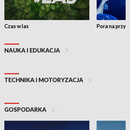
Czas w las
Pora na przyr
NAUKA I EDUKACJA
TECHNIKA I MOTORYZACJA
GOSPODARKA