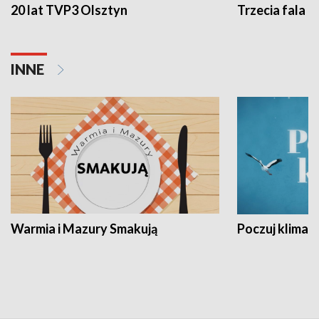
20 lat TVP3 Olsztyn
Trzecia fala -
INNE
Warmia i Mazury Smakują
Poczuj klimat