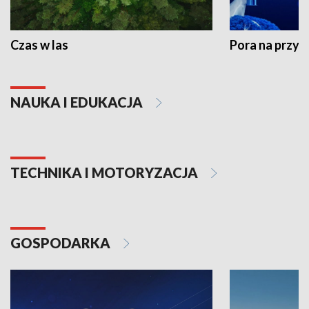
Czas w las
Pora na przyr
NAUKA I EDUKACJA
TECHNIKA I MOTORYZACJA
GOSPODARKA