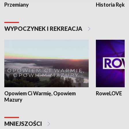
Przemiany
Historia Ręką
WYPOCZYNEK I REKREACJA
Opowiem Ci Warmię, Opowiem
RoweLOVE
Mazury
MNIEJSZOŚCI