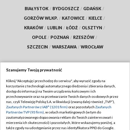
BIAŁYSTOK
/
BYDGOSZCZ
/
GDAŃSK
/
GORZÓW WLKP.
/
KATOWICE
/
KIELCE
/
KRAKÓW
/
LUBLIN
/
ŁÓDŹ
/
OLSZTYN
/
OPOLE
/
POZNAŃ
/
RZESZÓW
/
SZCZECIN
/
WARSZAWA
/
WROCŁAW
Szanujemy Twoją prywatność
Dołącz do nas:
Kliknij "Akceptuję i przechodzę do serwisu", aby wyrazić zgody na
korzystanie z technologii automatycznego śledzenia i zbierania danych,
TVP
dostęp do informacji na Twoim urządzeniu końcowym i ich
Abonament TVP
przechowywanie oraz na przetwarzanie Twoich danych osobowych przez
Regulamin TVP
nas, czyli Telewizję Polską S.A. w likwidacji (zwaną dalej również „TVP”),
Emisja w TVP
Zaufanych Partnerów z IAB* (1201 firm)
oraz pozostałych
Zaufanych
Polityka prywatności
Partnerów TVP (93 firm)
, w celach marketingowych (w tym do
Centrum informacji TVP
Moje zgody
zautomatyzowanego dopasowania reklam do Twoich zainteresowań i
mierzenia ich skuteczności) i pozostałych, które wskazujemy poniżej, a
Naziemna Telewizja Cyfrowa
Pomoc
także zgody na udostępnianie przez nas identyfikatora PPID do Google.