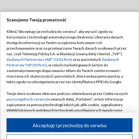
Szanujemy Twoją prywatność
Dołącz do nas:
Kliknij "Akceptuję i przechodzę do serwisu", aby wyrazić zgody na
korzystanie z technologii automatycznego śledzenia i zbierania danych,
TVP
dostęp do informacji na Twoim urządzeniu końcowym i ich
Abonament TVP
przechowywanie oraz na przetwarzanie Twoich danych osobowych przez
Regulamin TVP
nas, czyli Telewizję Polską S.A. w likwidacji (zwaną dalej również „TVP”),
Emisja w TVP
Polityka prywatności
Zaufanych Partnerów z IAB* (1201 firm)
oraz pozostałych
Zaufanych
Partnerów TVP (93 firm)
, w celach marketingowych (w tym do
Centrum informacji TVP
Moje zgody
zautomatyzowanego dopasowania reklam do Twoich zainteresowań i
mierzenia ich skuteczności) i pozostałych, które wskazujemy poniżej, a
Naziemna Telewizja Cyfrowa
Pomoc
także zgody na udostępnianie przez nas identyfikatora PPID do Google.
Sklep TVP
Biuro reklamy
Twoje dane osobowe zbierane podczas odwiedzania przez Ciebie naszych
Rada Programowa
Kontakt
poszczególnych serwisów
zwanych dalej „Portalem”, w tym informacje
zapisywane za pomocą technologii takich jak: pliki cookie, sygnalizatory
System NOS
WWW lub innych podobnych technologii umożliwiających świadczenie
dopasowanych i bezpiecznych usług, personalizację treści oraz reklam,
Informacje o nadawcy
Kanały
udostępnianie funkcji mediów społecznościowych oraz analizowanie
Akceptuję i przechodzę do serwisu
ruchu w Internecie.
Program dla prasy
©2026 Telewizja Polska S.A. w likwidacji
Biuro Reklamy
Twoje dane osobowe zbierane podczas odwiedzania przez Ciebie