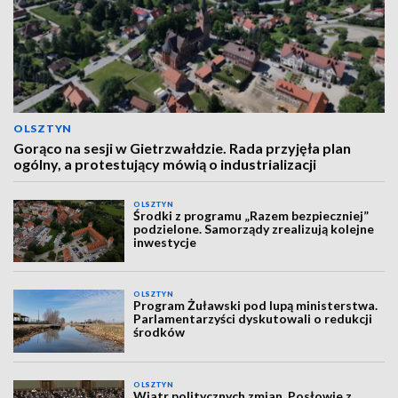
OLSZTYN
Gorąco na sesji w Gietrzwałdzie. Rada przyjęła plan
ogólny, a protestujący mówią o industrializacji
OLSZTYN
Środki z programu „Razem bezpieczniej”
podzielone. Samorządy zrealizują kolejne
inwestycje
OLSZTYN
Program Żuławski pod lupą ministerstwa.
Parlamentarzyści dyskutowali o redukcji
środków
OLSZTYN
Wiatr politycznych zmian. Posłowie z