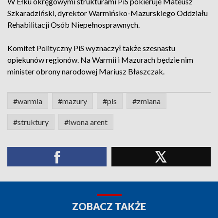
W Ełku okręgowymi strukturami PiS pokieruje Mateusz
Szkaradziński, dyrektor Warmińsko-Mazurskiego Oddziału
Rehabilitacji Osób Niepełnosprawnych.
Komitet Polityczny PiS wyznaczył także szesnastu
opiekunów regionów. Na Warmii i Mazurach będzie nim
minister obrony narodowej Mariusz Błaszczak.
#warmia
#mazury
#pis
#zmiana
#struktury
#iwona arent
ZOBACZ TAKŻE