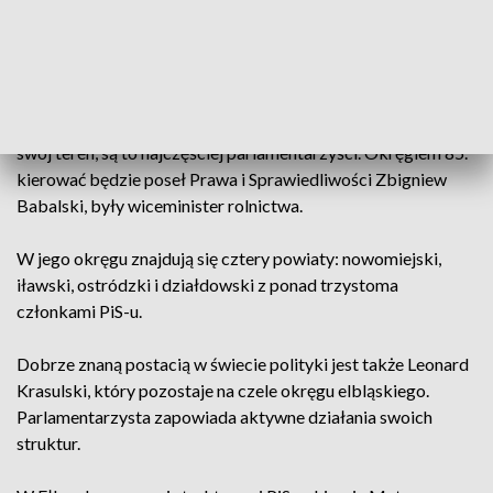
Wewnętrzna reorganizacja to element przygotowań do
wyborów parlamentarnych i samorządowych. Nowe,
mniejsze okręgi w zamierzeniu władz partii mają być bardziej
mobilne i aktywne. Kierują nimi politycy, którzy dobrze znają
swój teren, są to najczęściej parlamentarzyści. Okręgiem 85.
kierować będzie poseł Prawa i Sprawiedliwości Zbigniew
Babalski, były wiceminister rolnictwa.
W jego okręgu znajdują się cztery powiaty: nowomiejski,
iławski, ostródzki i działdowski z ponad trzystoma
członkami PiS-u.
Dobrze znaną postacią w świecie polityki jest także Leonard
Krasulski, który pozostaje na czele okręgu elbląskiego.
Parlamentarzysta zapowiada aktywne działania swoich
struktur.