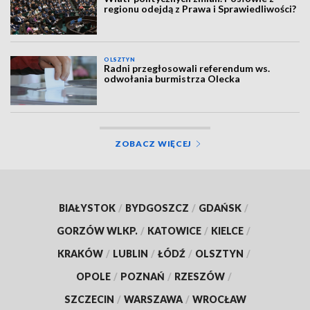
regionu odejdą z Prawa i Sprawiedliwości?
OLSZTYN
Radni przegłosowali referendum ws.
odwołania burmistrza Olecka
ZOBACZ WIĘCEJ
BIAŁYSTOK
/
BYDGOSZCZ
/
GDAŃSK
/
GORZÓW WLKP.
/
KATOWICE
/
KIELCE
/
KRAKÓW
/
LUBLIN
/
ŁÓDŹ
/
OLSZTYN
/
OPOLE
/
POZNAŃ
/
RZESZÓW
/
SZCZECIN
/
WARSZAWA
/
WROCŁAW