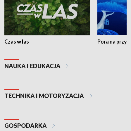
Czas w las
Pora na przyr
NAUKA I EDUKACJA
TECHNIKA I MOTORYZACJA
GOSPODARKA