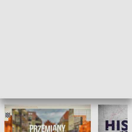
SPOŁECZEŃSTWO
Moje miejsce
Winda region
HISTORIA