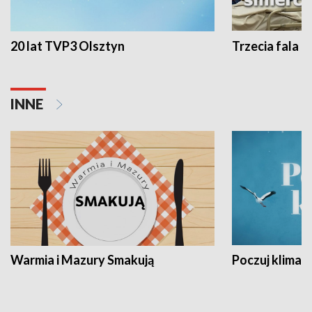
20 lat TVP3 Olsztyn
Trzecia fala -
INNE
Warmia i Mazury Smakują
Poczuj klimat