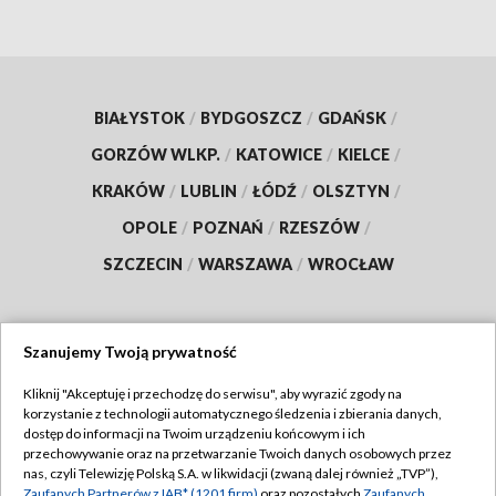
BIAŁYSTOK
/
BYDGOSZCZ
/
GDAŃSK
/
GORZÓW WLKP.
/
KATOWICE
/
KIELCE
/
KRAKÓW
/
LUBLIN
/
ŁÓDŹ
/
OLSZTYN
/
OPOLE
/
POZNAŃ
/
RZESZÓW
/
SZCZECIN
/
WARSZAWA
/
WROCŁAW
Szanujemy Twoją prywatność
Dołącz do nas:
Kliknij "Akceptuję i przechodzę do serwisu", aby wyrazić zgody na
korzystanie z technologii automatycznego śledzenia i zbierania danych,
TVP
dostęp do informacji na Twoim urządzeniu końcowym i ich
Abonament TVP
przechowywanie oraz na przetwarzanie Twoich danych osobowych przez
Regulamin TVP
nas, czyli Telewizję Polską S.A. w likwidacji (zwaną dalej również „TVP”),
Emisja w TVP
Zaufanych Partnerów z IAB* (1201 firm)
oraz pozostałych
Zaufanych
Polityka prywatności