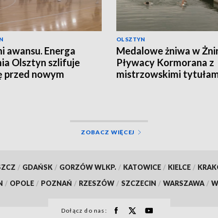
N
OLSZTYN
i awansu. Energa
Medalowe żniwa w Żnin
a Olsztyn szlifuje
Pływacy Kormorana z
ę przed nowym
mistrzowskimi tytułam
nem
ZOBACZ WIĘCEJ
SZCZ
/
GDAŃSK
/
GORZÓW WLKP.
/
KATOWICE
/
KIELCE
/
KRA
N
/
OPOLE
/
POZNAŃ
/
RZESZÓW
/
SZCZECIN
/
WARSZAWA
/
W
Dołącz do nas: