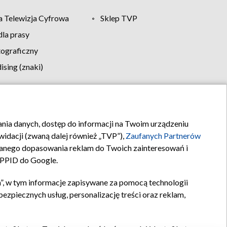
 Telewizja Cyfrowa
Sklep TVP
la prasy
tograficzny
sing (znaki)
klamy
Kontakt
rania danych, dostęp do informacji na Twoim urządzeniu
idacji (zwaną dalej również „TVP”),
Zaufanych Partnerów
anego dopasowania reklam do Twoich zainteresowań i
a PPID do Google.
”, w tym informacje zapisywane za pomocą technologii
zpiecznych usług, personalizację treści oraz reklam,