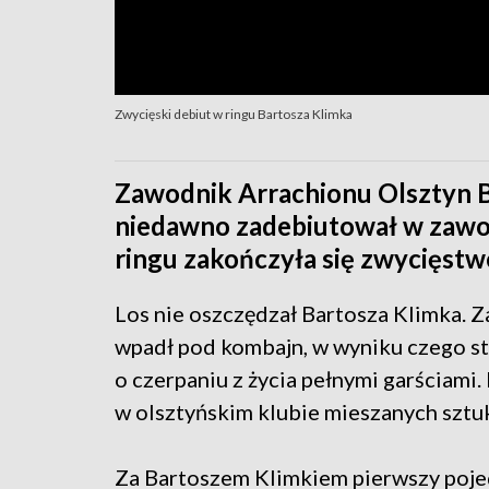
Zwycięski debiut w ringu Bartosza Klimka
Zawodnik Arrachionu Olsztyn B
niedawno zadebiutował w zaw
ringu zakończyła się zwycięst
Los nie oszczędzał Bartosza Klimka. Z
wpadł pod kombajn, w wyniku czego str
o czerpaniu z życia pełnymi garściami. 
w olsztyńskim klubie mieszanych sztuk
Za Bartoszem Klimkiem pierwszy pojed