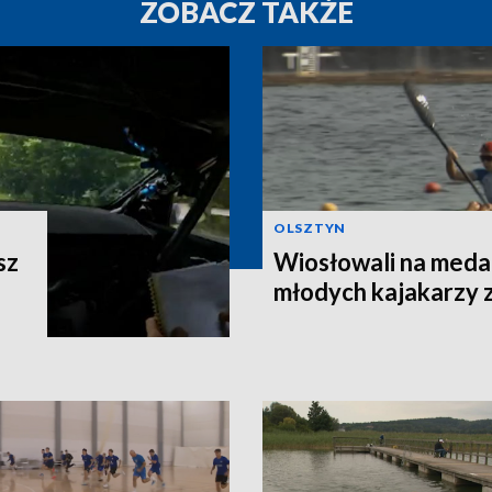
ZOBACZ TAKŻE
OLSZTYN
sz
Wiosłowali na meda
młodych kajakarzy 