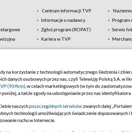
Centrum informacji TVP
Naziemna
Informacje o nadawcy
Program d
zetargowe
Zgłoś program (ROPAT)
Serwis fo
wizyjna
Kariera w TVP
Merchandi
Polityka prywatności
Moje zgody
Pomoc
Biuro re
ody na korzystanie z technologii automatycznego śledzenia i zbie
 danych osobowych przez nas, czyli Telewizję Polską S.A. w likw
VP (93 firm)
, w celach marketingowych (w tym do zautomatyzow
 poniżej, a także zgody na udostępnianie przez nas identyfikator
Ciebie naszych
poszczególnych serwisów
zwanych dalej „Portalem
obnych technologii umożliwiających świadczenie dopasowanych i be
zowanie ruchu w Internecie.