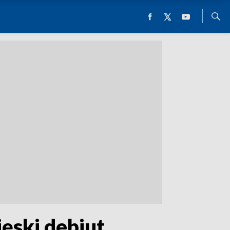
ęski debiut