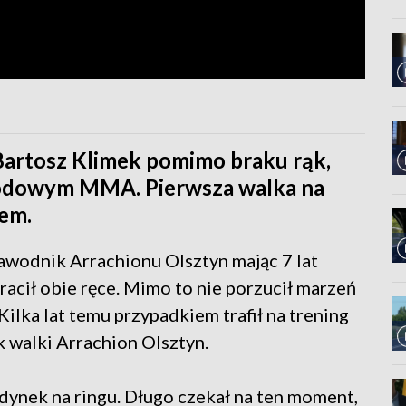
artosz Klimek pomimo braku rąk,
odowym MMA. Pierwsza walka na
wem.
awodnik Arrachionu Olsztyn mając 7 lat
acił obie ręce. Mimo to nie porzucił marzeń
Kilka lat temu przypadkiem trafił na trening
 walki Arrachion Olsztyn.
ynek na ringu. Długo czekał na ten moment,