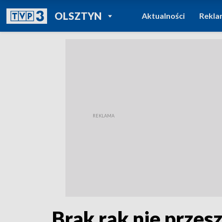
POWRÓT DO
OLSZTYN
Aktualności
Rekla
TVP REGIONY
Brak rąk nie przes