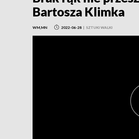
Bartosza Klimka
WM,MN
2022-06-28
|
SZTUKI WALKI