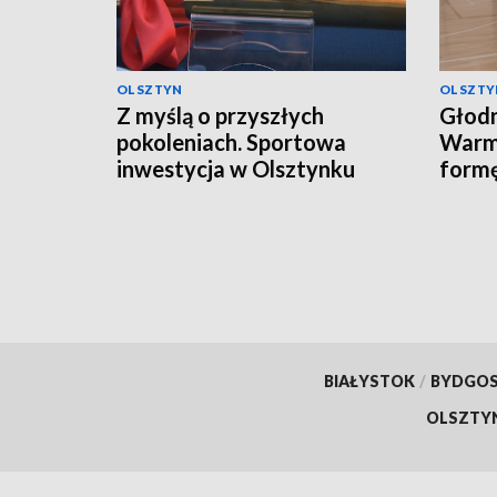
OLSZTYN
OLSZTY
Z myślą o przyszłych
Głodn
pokoleniach. Sportowa
Warmi
inwestycja w Olsztynku
form
sezo
BIAŁYSTOK
/
BYDGO
OLSZTY