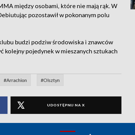
 MMA między osobami, które nie mają rąk. W
 Debiutując pozostawił w pokonanym polu
klubu budzi podziw środowiska i znawców
ć kolejny pojedynek w mieszanych sztukach
#Arrachion
#Olsztyn
UDOSTĘPNIJ NA X