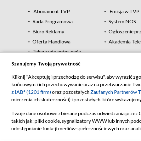
Abonament TVP
Emisja w TVP
Rada Programowa
System NOS
Biuro Reklamy
Ogłoszenie pr
Oferta Handlowa
Akademia Tele
Telegazeta ogłoszenia
Szanujemy Twoją prywatność
Regulamin TVP
Kliknij "Akceptuję i przechodzę do serwisu", aby wyrazić zg
końcowym i ich przechowywanie oraz na przetwarzanie Twoich
z IAB* (1201 firm)
oraz pozostałych
Zaufanych Partnerów T
mierzenia ich skuteczności) i pozostałych, które wskazujemy
Twoje dane osobowe zbierane podczas odwiedzania przez 
takich jak: pliki cookie, sygnalizatory WWW lub innych pod
udostępnianie funkcji mediów społecznościowych oraz anali