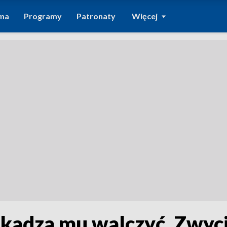
ma
Programy
Patronaty
Więcej
zkadza mu walczyć. Zwyci