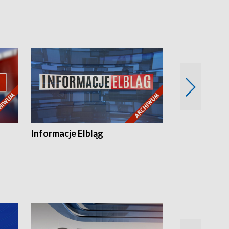
Informacje Elbląg
Wstaje nowy