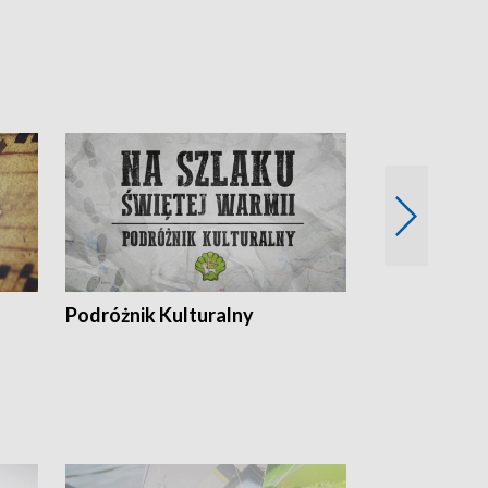
Podróżnik Kulturalny
Okolice Szla