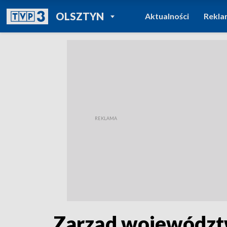
POWRÓT DO
OLSZTYN
Aktualności
Rekla
TVP REGIONY
Zarząd województ