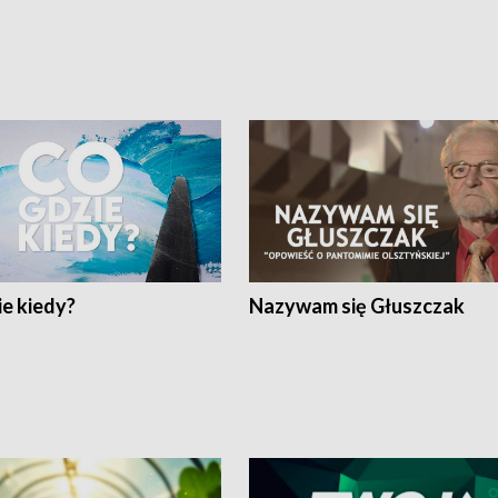
e kiedy?
Nazywam się Głuszczak