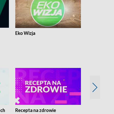
Eko Wizja
ach
Recepta na zdrowie
Wybieram z