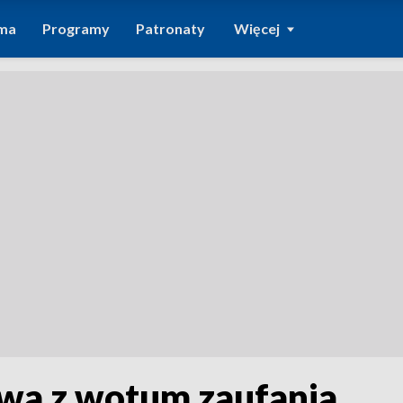
ma
Programy
Patronaty
Więcej
wa z wotum zaufania