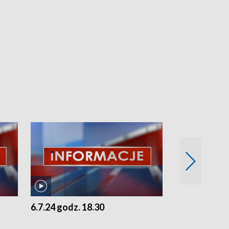
6.7.24 godz. 18.30
5.7.24 godz. 