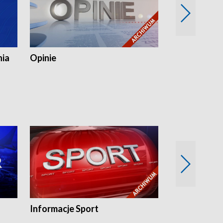
nia
Opinie
Opinie Elblą
Informacje Sport
Flesz sport