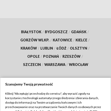
BIAŁYSTOK
/
BYDGOSZCZ
/
GDAŃSK
/
GORZÓW WLKP.
/
KATOWICE
/
KIELCE
/
KRAKÓW
/
LUBLIN
/
ŁÓDŹ
/
OLSZTYN
/
OPOLE
/
POZNAŃ
/
RZESZÓW
/
SZCZECIN
/
WARSZAWA
/
WROCŁAW
Szanujemy Twoją prywatność
Dołącz do nas:
Kliknij "Akceptuję i przechodzę do serwisu", aby wyrazić zgody na
korzystanie z technologii automatycznego śledzenia i zbierania danych,
TVP
dostęp do informacji na Twoim urządzeniu końcowym i ich
Abonament TVP
przechowywanie oraz na przetwarzanie Twoich danych osobowych przez
Regulamin TVP