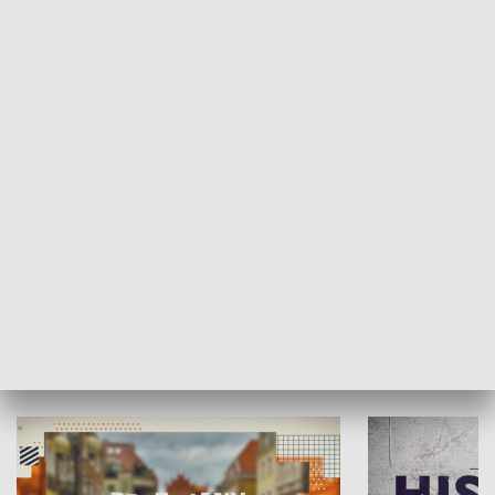
SPOŁECZEŃSTWO
Moje miejsce
Winda region
HISTORIA