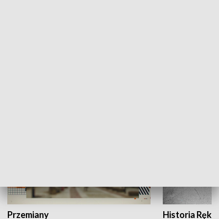
Moje miejsce
Winda region
HISTORIA
Przemiany
Historia Ręką