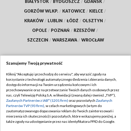
BIAŁYSTOK
/
BYDGOSZCZ
/
GDAŃSK
/
GORZÓW WLKP.
/
KATOWICE
/
KIELCE
/
KRAKÓW
/
LUBLIN
/
ŁÓDŹ
/
OLSZTYN
/
OPOLE
/
POZNAŃ
/
RZESZÓW
/
SZCZECIN
/
WARSZAWA
/
WROCŁAW
Szanujemy Twoją prywatność
Dołącz do nas:
Kliknij "Akceptuję i przechodzę do serwisu", aby wyrazić zgody na
korzystanie z technologii automatycznego śledzenia i zbierania danych,
TVP
dostęp do informacji na Twoim urządzeniu końcowym i ich
Abonament TVP
przechowywanie oraz na przetwarzanie Twoich danych osobowych przez
Regulamin TVP
nas, czyli Telewizję Polską S.A. w likwidacji (zwaną dalej również „TVP”),
Emisja w TVP
Zaufanych Partnerów z IAB* (1201 firm)
oraz pozostałych
Zaufanych
Polityka prywatności
Partnerów TVP (93 firm)
, w celach marketingowych (w tym do
Centrum informacji TVP
Moje zgody
zautomatyzowanego dopasowania reklam do Twoich zainteresowań i
mierzenia ich skuteczności) i pozostałych, które wskazujemy poniżej, a
Naziemna Telewizja Cyfrowa
Pomoc
także zgody na udostępnianie przez nas identyfikatora PPID do Google.
Sklep TVP
Biuro reklamy