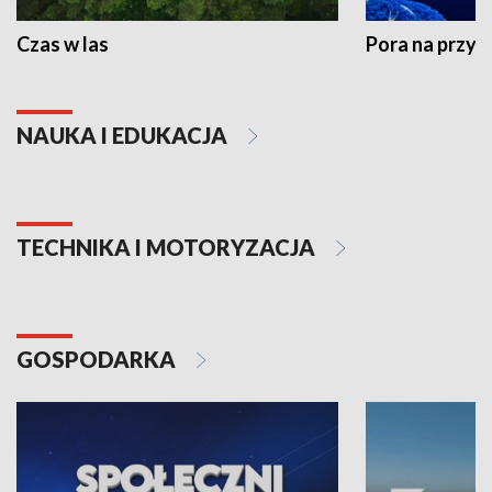
Czas w las
Pora na przyr
NAUKA I EDUKACJA
TECHNIKA I MOTORYZACJA
GOSPODARKA